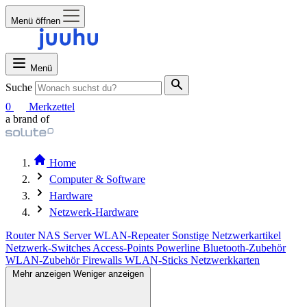
Menü öffnen
Menü
Suche
0
Merkzettel
a brand of
Home
Computer & Software
Hardware
Netzwerk-Hardware
Router
NAS Server
WLAN-Repeater
Sonstige Netzwerkartikel
Netzwerk-Switches
Access-Points
Powerline
Bluetooth-Zubehör
WLAN-Zubehör
Firewalls
WLAN-Sticks
Netzwerkkarten
Mehr anzeigen
Weniger anzeigen