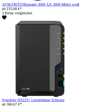
AVM FRITZ!Repeater 3000 AX 3600 Mbit/s weiß
ab 235,00 €*
3 Preise vergleichen
Synology DS225+ Leergehäuse Schwarz
ab 360,67 €*