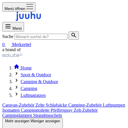
Menü öffnen
Menü
Suche
0
Merkzettel
a brand of
Home
Sport & Outdoor
Camping & Outdoor
Camping
Luftmatratzen
Caravan-Zubehör
Zelte
Schlafsäcke
Camping-Zubehör
Luftpumpen
Isomatten
Campingtoilette
Pfefferspray
Zelt-Zubehör
Campinglampen
Strandmuscheln
Mehr anzeigen
Weniger anzeigen