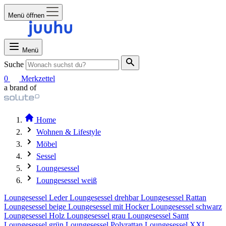
Menü öffnen
Menü
Suche
0
Merkzettel
a brand of
Home
Wohnen & Lifestyle
Möbel
Sessel
Loungesessel
Loungesessel weiß
Loungesessel Leder
Loungesessel drehbar
Loungesessel Rattan
Loungesessel beige
Loungesessel mit Hocker
Loungesessel schwarz
Loungesessel Holz
Loungesessel grau
Loungesessel Samt
Loungesessel grün
Loungesessel Polyrattan
Loungesessel XXL