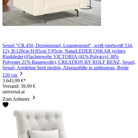
Sessel "CR.450, Designsessel, Loungesessel", weiß (perlweiß 534,
12), B:120cm H:85cm T:95cm, NaturLEDER OSKAR (echtes
Rindsleder);Flachgewebe VICTORIA (41% Polyacryl 38%
Polyester 21% Baumwolle), CREATION BY ROLF BENZ, Sessel,
Sessel, Armlehne breit niedrig, Alugussfüße in umbragrau, Breite
120 cm
3.643,99 €*
Versand: 39,99 €
universal.at
Zum Anbieter