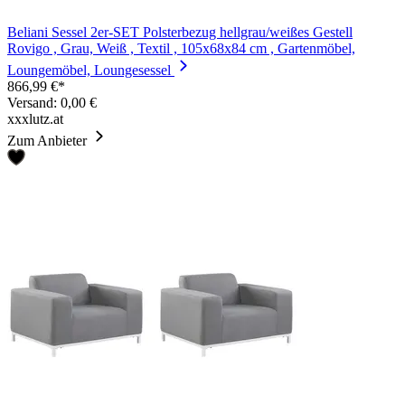
Beliani Sessel 2er-SET Polsterbezug hellgrau/weißes Gestell
Rovigo , Grau, Weiß , Textil , 105x68x84 cm , Gartenmöbel,
Loungemöbel, Loungesessel
866,99 €*
Versand: 0,00 €
xxxlutz.at
Zum Anbieter