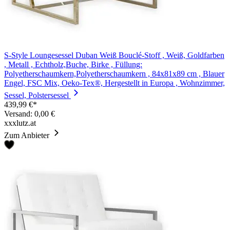
S-Style Loungesessel Duban Weiß Bouclé-Stoff , Weiß, Goldfarben
, Metall , Echtholz,Buche, Birke , Füllung:
Polyetherschaumkern,Polyetherschaumkern , 84x81x89 cm , Blauer
Engel, FSC Mix, Oeko-Tex®, Hergestellt in Europa , Wohnzimmer,
Sessel, Polstersessel
439,99 €*
Versand: 0,00 €
xxxlutz.at
Zum Anbieter