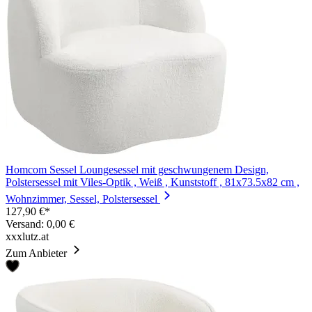
Homcom Sessel Loungesessel mit geschwungenem Design,
Polstersessel mit Viles-Optik , Weiß , Kunststoff , 81x73.5x82 cm ,
Wohnzimmer, Sessel, Polstersessel
127,90 €*
Versand: 0,00 €
xxxlutz.at
Zum Anbieter