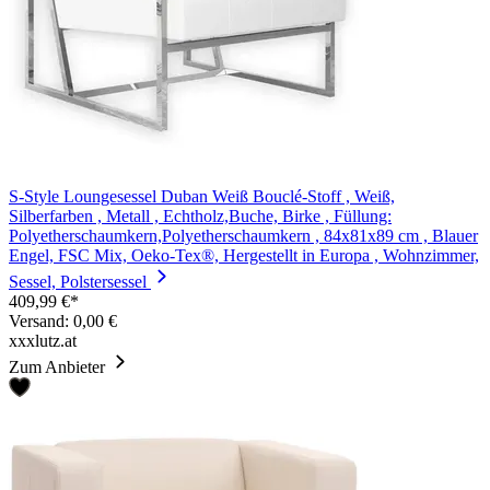
S-Style Loungesessel Duban Weiß Bouclé-Stoff , Weiß,
Silberfarben , Metall , Echtholz,Buche, Birke , Füllung:
Polyetherschaumkern,Polyetherschaumkern , 84x81x89 cm , Blauer
Engel, FSC Mix, Oeko-Tex®, Hergestellt in Europa , Wohnzimmer,
Sessel, Polstersessel
409,99 €*
Versand: 0,00 €
xxxlutz.at
Zum Anbieter