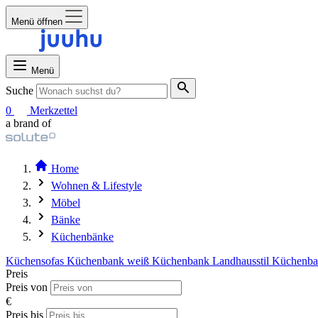
Menü öffnen
Menü
Suche
0
Merkzettel
a brand of
Home
Wohnen & Lifestyle
Möbel
Bänke
Küchenbänke
Küchensofas
Küchenbank weiß
Küchenbank Landhausstil
Küchenba
Preis
Preis von
€
Preis bis