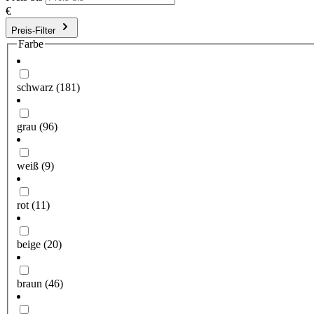
€
Preis-Filter
Farbe
schwarz
(181)
grau
(96)
weiß
(9)
rot
(11)
beige
(20)
braun
(46)