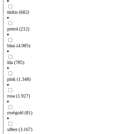
türkis
(682)
petrol
(212)
blau
(4.985)
lila
(785)
pink
(1.348)
rosa
(1.927)
roségold
(81)
silber
(3.167)