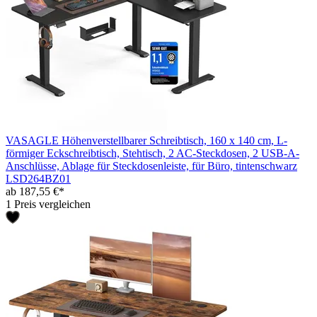
VASAGLE Höhenverstellbarer Schreibtisch, 160 x 140 cm, L-
förmiger Eckschreibtisch, Stehtisch, 2 AC-Steckdosen, 2 USB-A-
Anschlüsse, Ablage für Steckdosenleiste, für Büro, tintenschwarz
LSD264BZ01
ab 187,55 €*
1 Preis vergleichen