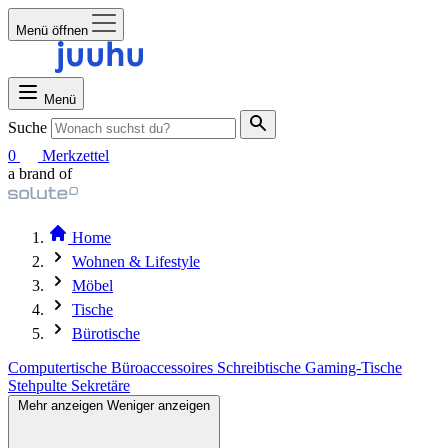
Menü öffnen
Menü
Suche
0
Merkzettel
a brand of
Home
Wohnen & Lifestyle
Möbel
Tische
Bürotische
Computertische
Büroaccessoires
Schreibtische
Gaming-Tische
Stehpulte
Sekretäre
Mehr anzeigen
Weniger anzeigen