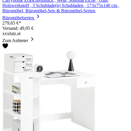
Carryhome Eckschreibtisch , Weiß, Sonoma Eiche , Glas,
Holzwerkstoff , 3 Schublade(n) Schubladen , 173x75x140 cm ,
Büromöbel, Büromöbel-Sets & Büromöbel-Serien,
Büromöbelserien
279,65 €*
Versand: 49,95 €
xxxlutz.at
Zum Anbieter