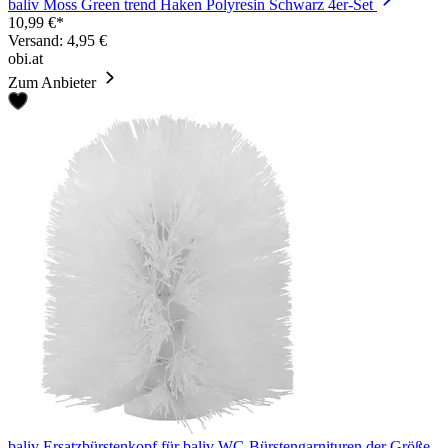
baliv Moss Green trend Haken Polyresin Schwarz 4er-Set
10,99 €*
Versand: 4,95 €
obi.at
Zum Anbieter
baliv Ersatzbürstenkopf für baliv WC-Bürstengarnituren der Größe