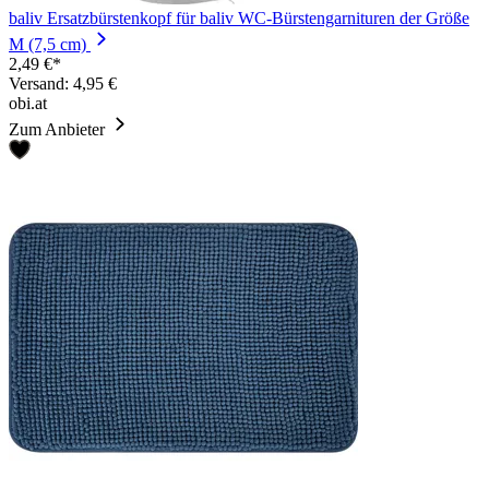
baliv Ersatzbürstenkopf für baliv WC-Bürstengarnituren der Größe
M (7,5 cm)
2,49 €*
Versand: 4,95 €
obi.at
Zum Anbieter