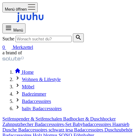
Menü öffnen
Menü
Suche
0
Merkzettel
a brand of
Home
Wohnen & Lifestyle
Möbel
Badezimmer
Badaccessoires
baliv Badaccessoires
Seifenspender & Seifenschalen
Badhocker & Duschhocker
Zahnputzbecher
Badaccessoires-Set
Babybadaccessoires
Haarsieb
Dusche
Badaccessoires schwarz
tesa Badaccessoires
Duschzubehör
Badaccessoires Holz
blomus SONO
Föhnhalter