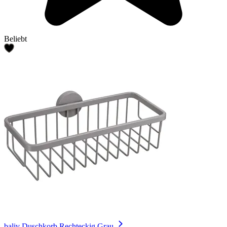
Beliebt
baliv Duschkorb Rechteckig Grau