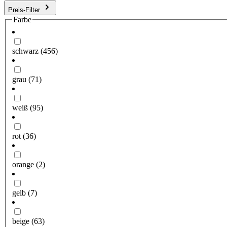
Preis-Filter
Farbe
schwarz
(456)
grau
(71)
weiß
(95)
rot
(36)
orange
(2)
gelb
(7)
beige
(63)