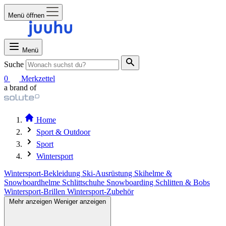
Menü öffnen
Menü
Suche
0
Merkzettel
a brand of
Home
Sport & Outdoor
Sport
Wintersport
Wintersport-Bekleidung
Ski-Ausrüstung
Skihelme &
Snowboardhelme
Schlittschuhe
Snowboarding
Schlitten & Bobs
Wintersport-Brillen
Wintersport-Zubehör
Mehr anzeigen
Weniger anzeigen