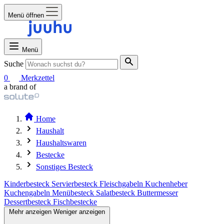
Menü öffnen
Menü
Suche
0
Merkzettel
a brand of
Home
Haushalt
Haushaltswaren
Bestecke
Sonstiges Besteck
Kinderbesteck
Servierbesteck
Fleischgabeln
Kuchenheber
Kuchengabeln
Menübesteck
Salatbesteck
Buttermesser
Dessertbesteck
Fischbestecke
Mehr anzeigen
Weniger anzeigen