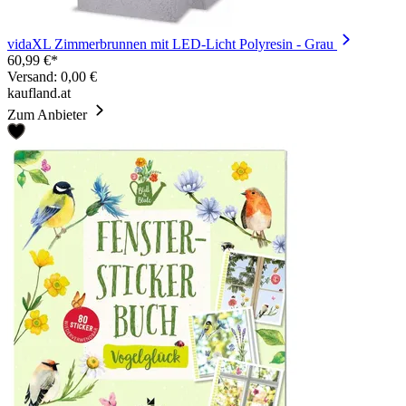
vidaXL Zimmerbrunnen mit LED-Licht Polyresin - Grau
60,99 €*
Versand: 0,00 €
kaufland.at
Zum Anbieter