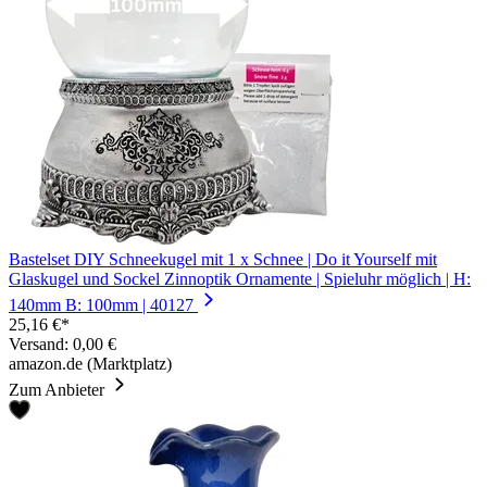
Bastelset DIY Schneekugel mit 1 x Schnee | Do it Yourself mit
Glaskugel und Sockel Zinnoptik Ornamente | Spieluhr möglich | H:
140mm B: 100mm | 40127
25,16 €*
Versand: 0,00 €
amazon.de (Marktplatz)
Zum Anbieter