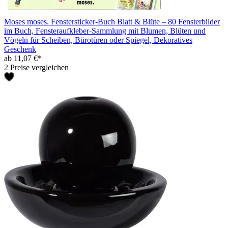
Moses moses. Fenstersticker-Buch Blatt & Blüte – 80 Fensterbilder
im Buch, Fensteraufkleber-Sammlung mit Blumen, Blüten und
Vögeln für Scheiben, Bürotüren oder Spiegel, Dekoratives
Geschenk
ab 11,07 €*
2 Preise vergleichen