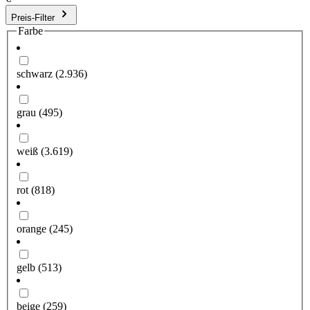
Preis-Filter
Farbe
schwarz
(2.936)
grau
(495)
weiß
(3.619)
rot
(818)
orange
(245)
gelb
(513)
beige
(259)