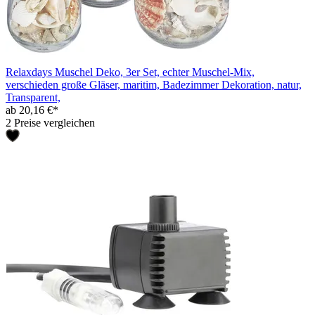
Relaxdays Muschel Deko, 3er Set, echter Muschel-Mix,
verschieden große Gläser, maritim, Badezimmer Dekoration, natur,
Transparent,
ab 20,16 €*
2 Preise vergleichen