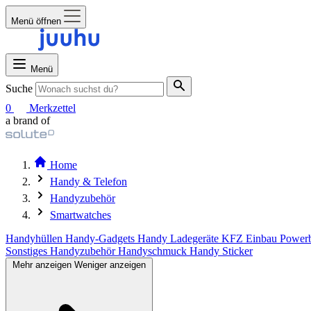
Menü öffnen
Menü
Suche
0
Merkzettel
a brand of
Home
Handy & Telefon
Handyzubehör
Smartwatches
Handyhüllen
Handy-Gadgets
Handy Ladegeräte
KFZ Einbau
Power
Sonstiges Handyzubehör
Handyschmuck
Handy Sticker
Mehr anzeigen
Weniger anzeigen