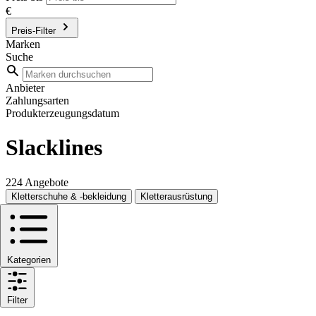
€
Preis-Filter
Marken
Suche
Anbieter
Zahlungsarten
Produkterzeugungsdatum
Slacklines
224 Angebote
Kletterschuhe & -bekleidung
Kletterausrüstung
Kategorien
Filter