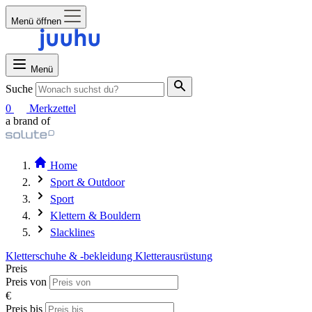
Menü öffnen
Menü
Suche
0
Merkzettel
a brand of
Home
Sport & Outdoor
Sport
Klettern & Bouldern
Slacklines
Kletterschuhe & -bekleidung
Kletterausrüstung
Preis
Preis von
€
Preis bis