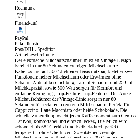
Rechnung
Finanzkauf
PayPal
Paketdienste:
Post/DHL, Spedition
Artikelbeschreibung:
Der elektrische Milchaufschäumer im edlen Vintage-Design
bereitet in nur 80 Sekunden cremigen Milchschaum zu.
Kabellos und auf 360° drehbarer Basis nutzbar, bietet er zwei
Funktionen: heißer Milchschaum oder Erwärmen ohne
Schaum. Antihaftbeschichtung, 125 ml Schaum- und 250 ml
Milchkapazität sowie 500 Watt sorgen für Komfort und
einfache Reinigung., Top-Feature: Top-Features: Der Ariete
Milchaufschäumer der Vintage-Linie sorgt in nur 80
Sekunden für leckeren, cremigen Milchschaum. Perfekt für
Cappuccino, Latte Macchiato oder heiße Schokolade. Die
schnelle Zubereitung macht jeden Kaffeemoment zum Genuss
– stilvoll, komfortabel und einfach lecker., Die Milch wird
schonend bis 68 °C erhitzt und bleibt dadurch perfekt
temperiert – ohne Überhitzen. So entstehen cremiger
Milchschaum und optimaler Geschmack für Cappuccino,