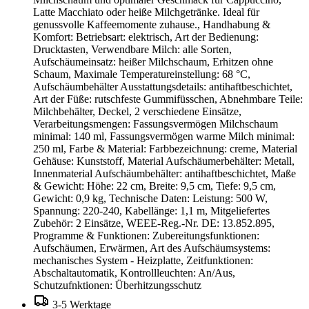
Latte Macchiato oder heiße Milchgetränke. Ideal für
genussvolle Kaffeemomente zuhause., Handhabung &
Komfort: Betriebsart: elektrisch, Art der Bedienung:
Drucktasten, Verwendbare Milch: alle Sorten,
Aufschäumeinsatz: heißer Milchschaum, Erhitzen ohne
Schaum, Maximale Temperatureinstellung: 68 °C,
Aufschäumbehälter Ausstattungsdetails: antihaftbeschichtet,
Art der Füße: rutschfeste Gummifüsschen, Abnehmbare Teile:
Milchbehälter, Deckel, 2 verschiedene Einsätze,
Verarbeitungsmengen: Fassungsvermögen Milchschaum
minimal: 140 ml, Fassungsvermögen warme Milch minimal:
250 ml, Farbe & Material: Farbbezeichnung: creme, Material
Gehäuse: Kunststoff, Material Aufschäumerbehälter: Metall,
Innenmaterial Aufschäumbehälter: antihaftbeschichtet, Maße
& Gewicht: Höhe: 22 cm, Breite: 9,5 cm, Tiefe: 9,5 cm,
Gewicht: 0,9 kg, Technische Daten: Leistung: 500 W,
Spannung: 220-240, Kabellänge: 1,1 m, Mitgeliefertes
Zubehör: 2 Einsätze, WEEE-Reg.-Nr. DE: 13.852.895,
Programme & Funktionen: Zubereitungsfunktionen:
Aufschäumen, Erwärmen, Art des Aufschäumsystems:
mechanisches System - Heizplatte, Zeitfunktionen:
Abschaltautomatik, Kontrollleuchten: An/Aus,
Schutzufnktionen: Überhitzungsschutz
3-5 Werktage