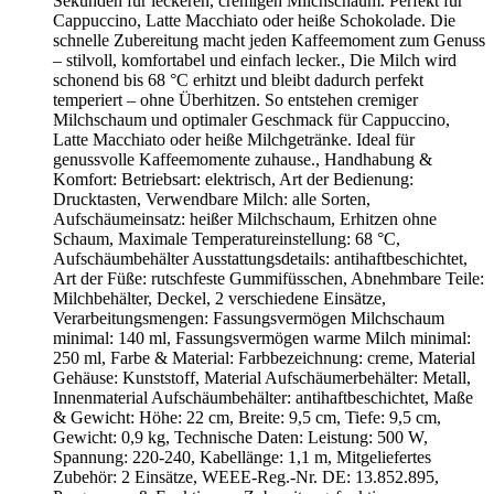
Sekunden für leckeren, cremigen Milchschaum. Perfekt für
Cappuccino, Latte Macchiato oder heiße Schokolade. Die
schnelle Zubereitung macht jeden Kaffeemoment zum Genuss
– stilvoll, komfortabel und einfach lecker., Die Milch wird
schonend bis 68 °C erhitzt und bleibt dadurch perfekt
temperiert – ohne Überhitzen. So entstehen cremiger
Milchschaum und optimaler Geschmack für Cappuccino,
Latte Macchiato oder heiße Milchgetränke. Ideal für
genussvolle Kaffeemomente zuhause., Handhabung &
Komfort: Betriebsart: elektrisch, Art der Bedienung:
Drucktasten, Verwendbare Milch: alle Sorten,
Aufschäumeinsatz: heißer Milchschaum, Erhitzen ohne
Schaum, Maximale Temperatureinstellung: 68 °C,
Aufschäumbehälter Ausstattungsdetails: antihaftbeschichtet,
Art der Füße: rutschfeste Gummifüsschen, Abnehmbare Teile:
Milchbehälter, Deckel, 2 verschiedene Einsätze,
Verarbeitungsmengen: Fassungsvermögen Milchschaum
minimal: 140 ml, Fassungsvermögen warme Milch minimal:
250 ml, Farbe & Material: Farbbezeichnung: creme, Material
Gehäuse: Kunststoff, Material Aufschäumerbehälter: Metall,
Innenmaterial Aufschäumbehälter: antihaftbeschichtet, Maße
& Gewicht: Höhe: 22 cm, Breite: 9,5 cm, Tiefe: 9,5 cm,
Gewicht: 0,9 kg, Technische Daten: Leistung: 500 W,
Spannung: 220-240, Kabellänge: 1,1 m, Mitgeliefertes
Zubehör: 2 Einsätze, WEEE-Reg.-Nr. DE: 13.852.895,