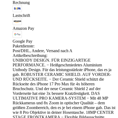
Rechnung
Lastschrift
Amazon Pay
Google Pay
Paketdienste:
Post/DHL, Andere, Versand nach A
Artikelbeschreibung:
UNIBODY DESIGN. FÜR EINZIGARTIGE
PERFORMANCE. − Heißgeschmiedetes Aluminium
Unibody Design. Für das leistungsstärkste iPhone, das es ja
gab. ROBUSTER CERAMIC SHIELD. AUF VORDER-
UND RÜCKSEITE. − Der Ceramic Shield schützt die
Rückseite des iPhone 17 Pro Max für 4x höheren
Bruchschutz. Und der neue Ceramic Shield 2 auf der
Vorderseite hat eine 3x bessere Kratzfestigkeit. DAS
ULTIMATIVE PRO KAMERA-SYSTEM − Mit 48 MP
Rückkameras und 8x Zoom in optischer Qualität – dem
größten Zoombereich, den es je bei einem iPhone gab. Das ist
wie 8 Pro Objektive in deiner Hosentasche. 18MP CENTER
STAGE FRONTKAMERA − Flexible Bildausschnitte.