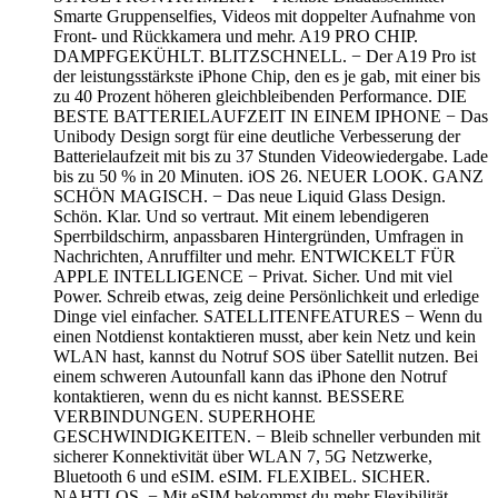
Smarte Gruppenselfies, Videos mit doppelter Aufnahme von
Front- und Rückkamera und mehr. A19 PRO CHIP.
DAMPFGEKÜHLT. BLITZSCHNELL. − Der A19 Pro ist
der leistungsstärkste iPhone Chip, den es je gab, mit einer bis
zu 40 Prozent höheren gleichbleibenden Performance. DIE
BESTE BATTERIELAUFZEIT IN EINEM IPHONE − Das
Unibody Design sorgt für eine deutliche Verbesserung der
Batterielaufzeit mit bis zu 37 Stunden Videowiedergabe. Lade
bis zu 50 % in 20 Minuten. iOS 26. NEUER LOOK. GANZ
SCHÖN MAGISCH. − Das neue Liquid Glass Design.
Schön. Klar. Und so vertraut. Mit einem lebendigeren
Sperrbildschirm, anpassbaren Hintergründen, Umfragen in
Nachrichten, Anruffilter und mehr. ENTWICKELT FÜR
APPLE INTELLIGENCE − Privat. Sicher. Und mit viel
Power. Schreib etwas, zeig deine Persönlichkeit und erledige
Dinge viel einfacher. SATELLITENFEATURES − Wenn du
einen Notdienst kontaktieren musst, aber kein Netz und kein
WLAN hast, kannst du Notruf SOS über Satellit nutzen. Bei
einem schweren Autounfall kann das iPhone den Notruf
kontaktieren, wenn du es nicht kannst. BESSERE
VERBINDUNGEN. SUPERHOHE
GESCHWINDIGKEITEN. − Bleib schneller verbunden mit
sicherer Konnektivität über WLAN 7, 5G Netzwerke,
Bluetooth 6 und eSIM. eSIM. FLEXIBEL. SICHER.
NAHTLOS. − Mit eSIM bekommst du mehr Flexibilität,