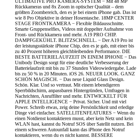
ULTIMATIVE PRO KAMERA-SYSTEM − Mit 48 MP
Rückkameras und 8x Zoom in optischer Qualität – dem
größten Zoombereich, den es je bei einem iPhone gab. Das ist
wie 8 Pro Objektive in deiner Hosentasche. 18MP CENTER
STAGE FRONTKAMERA − Flexible Bildausschnitte.
Smarte Gruppenselfies, Videos mit doppelter Aufnahme von
Front- und Rückkamera und mehr. A19 PRO CHIP.
DAMPFGEKÜHLT. BLITZSCHNELL. − Der A19 Pro ist
der leistungsstärkste iPhone Chip, den es je gab, mit einer bis
zu 40 Prozent höheren gleichbleibenden Performance. DIE
BESTE BATTERIELAUFZEIT IN EINEM IPHONE − Das
Unibody Design sorgt für eine deutliche Verbesserung der
Batterielaufzeit mit bis zu 37 Stunden Videowiedergabe. Lade
bis zu 50 % in 20 Minuten. iOS 26. NEUER LOOK. GANZ
SCHÖN MAGISCH. − Das neue Liquid Glass Design.
Schön. Klar. Und so vertraut. Mit einem lebendigeren
Sperrbildschirm, anpassbaren Hintergründen, Umfragen in
Nachrichten, Anruffilter und mehr. ENTWICKELT FÜR
APPLE INTELLIGENCE − Privat. Sicher. Und mit viel
Power. Schreib etwas, zeig deine Persönlichkeit und erledige
Dinge viel einfacher. SATELLITENFEATURES − Wenn du
einen Notdienst kontaktieren musst, aber kein Netz und kein
WLAN hast, kannst du Notruf SOS über Satellit nutzen. Bei
einem schweren Autounfall kann das iPhone den Notruf
kontaktieren, wenn du es nicht kannst. BESSERE