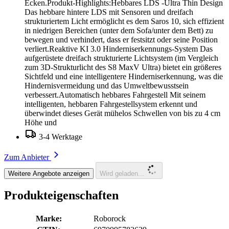
Ecken.Produkt-Highlights:Hebbares LDS -Ultra Thin Design
Das hebbare hintere LDS mit Sensoren und dreifach
strukturiertem Licht ermöglicht es dem Saros 10, sich effizient
in niedrigen Bereichen (unter dem Sofa/unter dem Bett) zu
bewegen und verhindert, dass er festsitzt oder seine Position
verliert.Reaktive KI 3.0 Hinderniserkennungs-System Das
aufgerüstete dreifach strukturierte Lichtsystem (im Vergleich
zum 3D-Strukturlicht des S8 MaxV Ultra) bietet ein größeres
Sichtfeld und eine intelligentere Hinderniserkennung, was die
Hindernisvermeidung und das Umweltbewusstsein
verbessert.Automatisch hebbares Fahrgestell Mit seinem
intelligenten, hebbaren Fahrgestellsystem erkennt und
überwindet dieses Gerät mühelos Schwellen von bis zu 4 cm
Höhe und
3-4 Werktage
Zum Anbieter
Weitere Angebote anzeigen
Wird geladen...
Produkteigenschaften
Marke:
Roborock