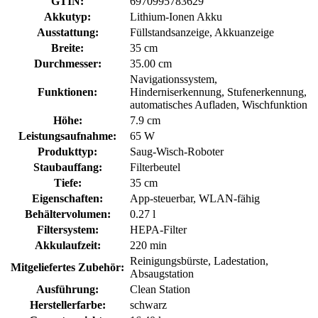
GTIN:
6970995783629
Akkutyp:
Lithium-Ionen Akku
Ausstattung:
Füllstandsanzeige, Akkuanzeige
Breite:
35 cm
Durchmesser:
35.00 cm
Navigationssystem,
Funktionen:
Hinderniserkennung, Stufenerkennung,
automatisches Aufladen, Wischfunktion
Höhe:
7.9 cm
Leistungsaufnahme:
65 W
Produkttyp:
Saug-Wisch-Roboter
Staubauffang:
Filterbeutel
Tiefe:
35 cm
Eigenschaften:
App-steuerbar, WLAN-fähig
Behältervolumen:
0.27 l
Filtersystem:
HEPA-Filter
Akkulaufzeit:
220 min
Reinigungsbürste, Ladestation,
Mitgeliefertes Zubehör:
Absaugstation
Ausführung:
Clean Station
Herstellerfarbe:
schwarz