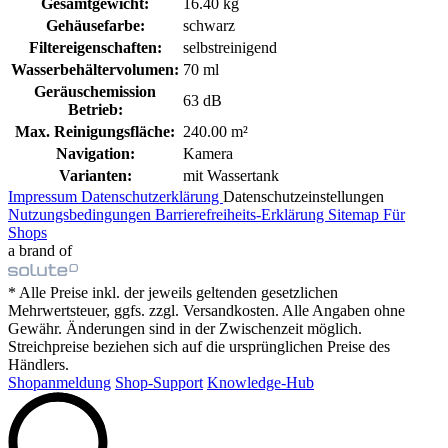
Gesamtgewicht:
16.40 kg
Gehäusefarbe:
schwarz
Filtereigenschaften:
selbstreinigend
Wasserbehältervolumen:
70 ml
Geräuschemission
63 dB
Betrieb:
Max. Reinigungsfläche:
240.00 m²
Navigation:
Kamera
Varianten:
mit Wassertank
Impressum
Datenschutzerklärung
Datenschutzeinstellungen
Nutzungsbedingungen
Barrierefreiheits-Erklärung
Sitemap
Für
Shops
a brand of
* Alle Preise inkl. der jeweils geltenden gesetzlichen
Mehrwertsteuer, ggfs. zzgl. Versandkosten. Alle Angaben ohne
Gewähr. Änderungen sind in der Zwischenzeit möglich.
Streichpreise beziehen sich auf die ursprünglichen Preise des
Händlers.
Shopanmeldung
Shop-Support
Knowledge-Hub