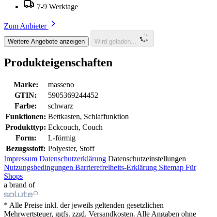
7-9 Werktage
Zum Anbieter
Weitere Angebote anzeigen
Wird geladen...
Produkteigenschaften
Marke:
masseno
GTIN:
5905369244452
Farbe:
schwarz
Funktionen:
Bettkasten, Schlaffunktion
Produkttyp:
Eckcouch, Couch
Form:
L-förmig
Bezugsstoff:
Polyester, Stoff
Impressum
Datenschutzerklärung
Datenschutzeinstellungen
Nutzungsbedingungen
Barrierefreiheits-Erklärung
Sitemap
Für
Shops
a brand of
* Alle Preise inkl. der jeweils geltenden gesetzlichen
Mehrwertsteuer, ggfs. zzgl. Versandkosten. Alle Angaben ohne