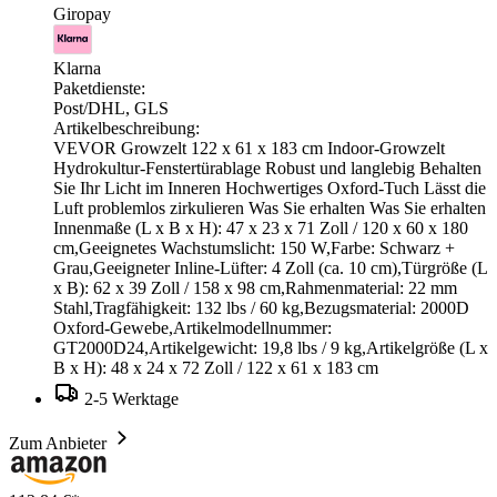
Giropay
Klarna
Paketdienste:
Post/DHL, GLS
Artikelbeschreibung:
VEVOR Growzelt 122 x 61 x 183 cm Indoor-Growzelt
Hydrokultur-Fenstertürablage Robust und langlebig Behalten
Sie Ihr Licht im Inneren Hochwertiges Oxford-Tuch Lässt die
Luft problemlos zirkulieren Was Sie erhalten Was Sie erhalten
Innenmaße (L x B x H): 47 x 23 x 71 Zoll / 120 x 60 x 180
cm,Geeignetes Wachstumslicht: 150 W,Farbe: Schwarz +
Grau,Geeigneter Inline-Lüfter: 4 Zoll (ca. 10 cm),Türgröße (L
x B): 62 x 39 Zoll / 158 x 98 cm,Rahmenmaterial: 22 mm
Stahl,Tragfähigkeit: 132 lbs / 60 kg,Bezugsmaterial: 2000D
Oxford-Gewebe,Artikelmodellnummer:
GT2000D24,Artikelgewicht: 19,8 lbs / 9 kg,Artikelgröße (L x
B x H): 48 x 24 x 72 Zoll / 122 x 61 x 183 cm
2-5 Werktage
Zum Anbieter