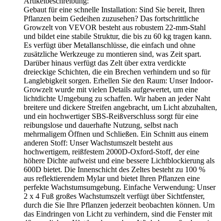
Artikelbeschreibung:
Gebaut für eine schnelle Installation: Sind Sie bereit, Ihren
Pflanzen beim Gedeihen zuzusehen? Das fortschrittliche
Growzelt von VEVOR besteht aus robustem 22-mm-Stahl
und bildet eine stabile Struktur, die bis zu 60 kg tragen kann.
Es verfügt über Metallanschlüsse, die einfach und ohne
zusätzliche Werkzeuge zu montieren sind, was Zeit spart.
Darüber hinaus verfügt das Zelt über extra verdickte
dreieckige Schichten, die ein Brechen verhindern und so für
Langlebigkeit sorgen. Erhellen Sie den Raum: Unser Indoor-
Growzelt wurde mit vielen Details aufgewertet, um eine
lichtdichte Umgebung zu schaffen. Wir haben an jeder Naht
breitere und dickere Streifen angebracht, um Licht abzuhalten,
und ein hochwertiger SBS-Reißverschluss sorgt für eine
reibungslose und dauerhafte Nutzung, selbst nach
mehrmaligem Öffnen und Schließen. Ein Schnitt aus einem
anderen Stoff: Unser Wachstumszelt besteht aus
hochwertigem, reißfestem 2000D-Oxford-Stoff, der eine
höhere Dichte aufweist und eine bessere Lichtblockierung als
600D bietet. Die Innenschicht des Zeltes besteht zu 100 %
aus reflektierendem Mylar und bietet Ihren Pflanzen eine
perfekte Wachstumsumgebung. Einfache Verwendung: Unser
2 x 4 Fuß großes Wachstumszelt verfügt über Sichtfenster,
durch die Sie Ihre Pflanzen jederzeit beobachten können. Um
das Eindringen von Licht zu verhindern, sind die Fenster mit