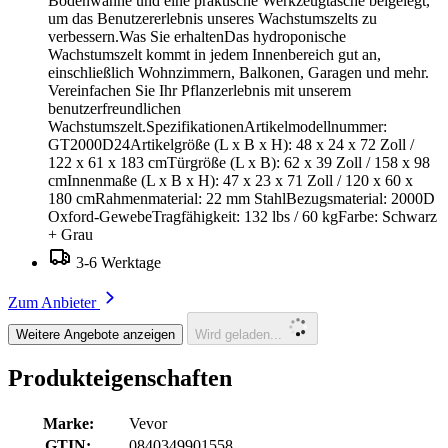
Bodenwanne und eine praktische Werkzeugtasche beigelegt,
um das Benutzererlebnis unseres Wachstumszelts zu
verbessern.Was Sie erhaltenDas hydroponische
Wachstumszelt kommt in jedem Innenbereich gut an,
einschließlich Wohnzimmern, Balkonen, Garagen und mehr.
Vereinfachen Sie Ihr Pflanzerlebnis mit unserem
benutzerfreundlichen
Wachstumszelt.SpezifikationenArtikelmodellnummer:
GT2000D24Artikelgröße (L x B x H): 48 x 24 x 72 Zoll /
122 x 61 x 183 cmTürgröße (L x B): 62 x 39 Zoll / 158 x 98
cmInnenmaße (L x B x H): 47 x 23 x 71 Zoll / 120 x 60 x
180 cmRahmenmaterial: 22 mm StahlBezugsmaterial: 2000D
Oxford-GewebeTragfähigkeit: 132 lbs / 60 kgFarbe: Schwarz
+ Grau
3-6 Werktage
Zum Anbieter
Weitere Angebote anzeigen
Wird geladen...
Produkteigenschaften
Marke:
Vevor
GTIN:
0840349901558