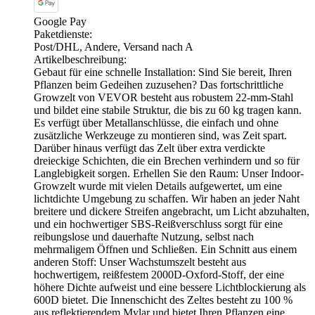
Google Pay
Paketdienste:
Post/DHL, Andere, Versand nach A
Artikelbeschreibung:
Gebaut für eine schnelle Installation: Sind Sie bereit, Ihren
Pflanzen beim Gedeihen zuzusehen? Das fortschrittliche
Growzelt von VEVOR besteht aus robustem 22-mm-Stahl
und bildet eine stabile Struktur, die bis zu 60 kg tragen kann.
Es verfügt über Metallanschlüsse, die einfach und ohne
zusätzliche Werkzeuge zu montieren sind, was Zeit spart.
Darüber hinaus verfügt das Zelt über extra verdickte
dreieckige Schichten, die ein Brechen verhindern und so für
Langlebigkeit sorgen. Erhellen Sie den Raum: Unser Indoor-
Growzelt wurde mit vielen Details aufgewertet, um eine
lichtdichte Umgebung zu schaffen. Wir haben an jeder Naht
breitere und dickere Streifen angebracht, um Licht abzuhalten,
und ein hochwertiger SBS-Reißverschluss sorgt für eine
reibungslose und dauerhafte Nutzung, selbst nach
mehrmaligem Öffnen und Schließen. Ein Schnitt aus einem
anderen Stoff: Unser Wachstumszelt besteht aus
hochwertigem, reißfestem 2000D-Oxford-Stoff, der eine
höhere Dichte aufweist und eine bessere Lichtblockierung als
600D bietet. Die Innenschicht des Zeltes besteht zu 100 %
aus reflektierendem Mylar und bietet Ihren Pflanzen eine