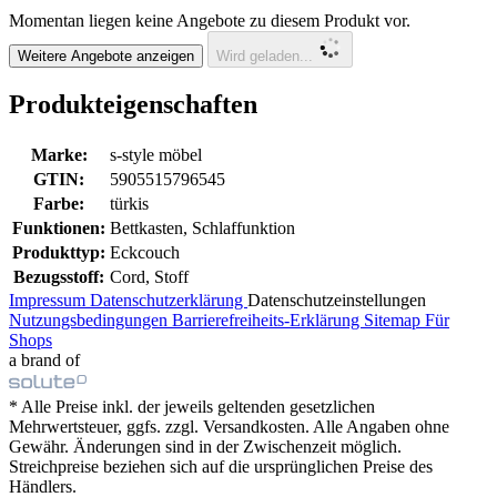
Momentan liegen keine Angebote zu diesem Produkt vor.
Weitere Angebote anzeigen
Wird geladen...
Produkteigenschaften
Marke:
s-style möbel
GTIN:
5905515796545
Farbe:
türkis
Funktionen:
Bettkasten, Schlaffunktion
Produkttyp:
Eckcouch
Bezugsstoff:
Cord, Stoff
Impressum
Datenschutzerklärung
Datenschutzeinstellungen
Nutzungsbedingungen
Barrierefreiheits-Erklärung
Sitemap
Für
Shops
a brand of
* Alle Preise inkl. der jeweils geltenden gesetzlichen
Mehrwertsteuer, ggfs. zzgl. Versandkosten. Alle Angaben ohne
Gewähr. Änderungen sind in der Zwischenzeit möglich.
Streichpreise beziehen sich auf die ursprünglichen Preise des
Händlers.