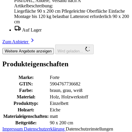
Post/DHL, Andere, Versand nach A
Artikelbeschreibung:
Liegefläche 90 x 200 cm Pflegeleichte Oberfläche Einfache
Montage bis 120 kg belastbar Lattenrost erforderlich 90 x 200
cm
Auf Lager
Zum Anbieter
Weitere Angebote anzeigen
Wird geladen...
Produkteigenschaften
Marke:
Forte
GTIN:
5904767736682
Farbe:
braun, grau, weiß
Material:
Holz, Holzwerkstoff
Produkttyp:
Einzelbett
Holzart:
Eiche
Materialeigenschaften:
matt
Bettgröße:
90 x 200 cm
Impressum
Datenschutzerklärung
Datenschutzeinstellungen