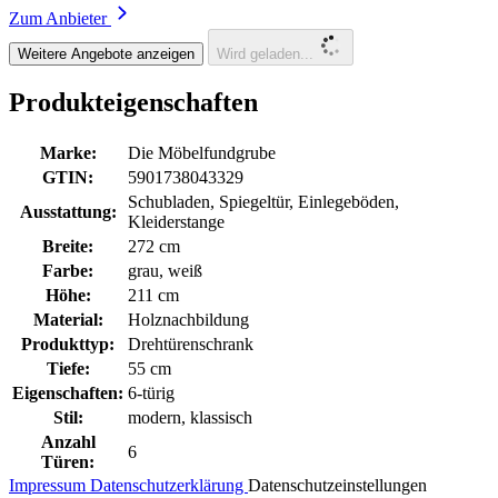
Zum Anbieter
Weitere Angebote anzeigen
Wird geladen...
Produkteigenschaften
Marke:
Die Möbelfundgrube
GTIN:
5901738043329
Schubladen, Spiegeltür, Einlegeböden,
Ausstattung:
Kleiderstange
Breite:
272 cm
Farbe:
grau, weiß
Höhe:
211 cm
Material:
Holznachbildung
Produkttyp:
Drehtürenschrank
Tiefe:
55 cm
Eigenschaften:
6-türig
Stil:
modern, klassisch
Anzahl
6
Türen:
Impressum
Datenschutzerklärung
Datenschutzeinstellungen