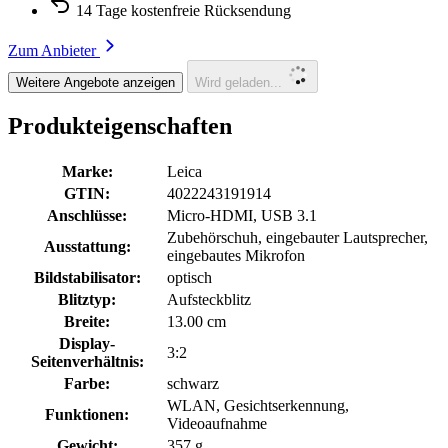
14 Tage kostenfreie Rücksendung
Zum Anbieter
Weitere Angebote anzeigen
Wird geladen...
Produkteigenschaften
Marke:
Leica
GTIN:
4022243191914
Anschlüsse:
Micro-HDMI, USB 3.1
Zubehörschuh, eingebauter Lautsprecher,
Ausstattung:
eingebautes Mikrofon
Bildstabilisator:
optisch
Blitztyp:
Aufsteckblitz
Breite:
13.00 cm
Display-
3:2
Seitenverhältnis:
Farbe:
schwarz
WLAN, Gesichtserkennung,
Funktionen:
Videoaufnahme
Gewicht:
357 g