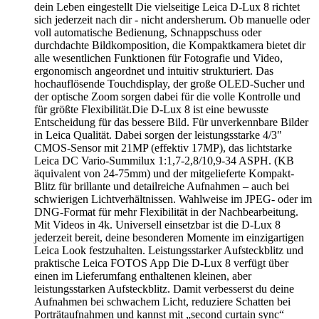
dein Leben eingestellt Die vielseitige Leica D-Lux 8 richtet
sich jederzeit nach dir - nicht andersherum. Ob manuelle oder
voll automatische Bedienung, Schnappschuss oder
durchdachte Bildkomposition, die Kompaktkamera bietet dir
alle wesentlichen Funktionen für Fotografie und Video,
ergonomisch angeordnet und intuitiv strukturiert. Das
hochauflösende Touchdisplay, der große OLED-Sucher und
der optische Zoom sorgen dabei für die volle Kontrolle und
für größte Flexibilität.Die D-Lux 8 ist eine bewusste
Entscheidung für das bessere Bild. Für unverkennbare Bilder
in Leica Qualität. Dabei sorgen der leistungsstarke 4/3"
CMOS-Sensor mit 21MP (effektiv 17MP), das lichtstarke
Leica DC Vario-Summilux 1:1,7-2,8/10,9-34 ASPH. (KB
äquivalent von 24-75mm) und der mitgelieferte Kompakt-
Blitz für brillante und detailreiche Aufnahmen – auch bei
schwierigen Lichtverhältnissen. Wahlweise im JPEG- oder im
DNG-Format für mehr Flexibilität in der Nachbearbeitung.
Mit Videos in 4k. Universell einsetzbar ist die D-Lux 8
jederzeit bereit, deine besonderen Momente im einzigartigen
Leica Look festzuhalten. Leistungsstarker Aufsteckblitz und
praktische Leica FOTOS App Die D-Lux 8 verfügt über
einen im Lieferumfang enthaltenen kleinen, aber
leistungsstarken Aufsteckblitz. Damit verbesserst du deine
Aufnahmen bei schwachem Licht, reduziere Schatten bei
Porträtaufnahmen und kannst mit „second curtain sync“