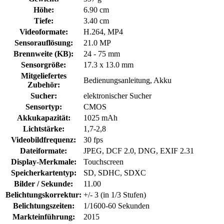
Höhe:
6.90 cm
Tiefe:
3.40 cm
Videoformate:
H.264, MP4
Sensorauflösung:
21.0 MP
Brennweite (KB):
24 - 75 mm
Sensorgröße:
17.3 x 13.0 mm
Mitgeliefertes
Bedienungsanleitung, Akku
Zubehör:
Sucher:
elektronischer Sucher
Sensortyp:
CMOS
Akkukapazität:
1025 mAh
Lichtstärke:
1,7-2,8
Videobildfrequenz:
30 fps
Dateiformate:
JPEG, DCF 2.0, DNG, EXIF 2.31
Display-Merkmale:
Touchscreen
Speicherkartentyp:
SD, SDHC, SDXC
Bilder / Sekunde:
11.00
Belichtungskorrektur:
+/- 3 (in 1/3 Stufen)
Belichtungszeiten:
1/1600-60 Sekunden
Markteinführung:
2015