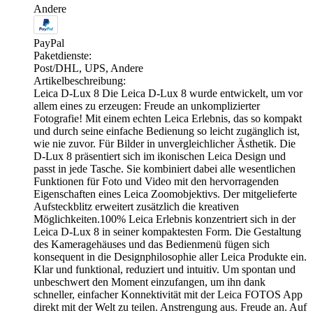
Andere
PayPal
Paketdienste:
Post/DHL, UPS, Andere
Artikelbeschreibung:
Leica D-Lux 8 Die Leica D-Lux 8 wurde entwickelt, um vor
allem eines zu erzeugen: Freude an unkomplizierter
Fotografie! Mit einem echten Leica Erlebnis, das so kompakt
und durch seine einfache Bedienung so leicht zugänglich ist,
wie nie zuvor. Für Bilder in unvergleichlicher Ästhetik. Die
D-Lux 8 präsentiert sich im ikonischen Leica Design und
passt in jede Tasche. Sie kombiniert dabei alle wesentlichen
Funktionen für Foto und Video mit den hervorragenden
Eigenschaften eines Leica Zoomobjektivs. Der mitgelieferte
Aufsteckblitz erweitert zusätzlich die kreativen
Möglichkeiten.100% Leica Erlebnis konzentriert sich in der
Leica D-Lux 8 in seiner kompaktesten Form. Die Gestaltung
des Kameragehäuses und das Bedienmenü fügen sich
konsequent in die Designphilosophie aller Leica Produkte ein.
Klar und funktional, reduziert und intuitiv. Um spontan und
unbeschwert den Moment einzufangen, um ihn dank
schneller, einfacher Konnektivität mit der Leica FOTOS App
direkt mit der Welt zu teilen. Anstrengung aus. Freude an. Auf