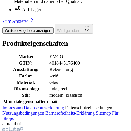
Materialien und dauerhafter Qualität.
Auf Lager
Zum Anbieter
Weitere Angebote anzeigen
Wird geladen...
Produkteigenschaften
Marke:
EMCO
GTIN:
4018445176460
Ausstattung:
Beleuchtung
Farbe:
weiß
Material:
Glas
Türanschlag:
links, rechts
Stil:
modern, klassisch
Materialeigenschaften:
matt
Impressum
Datenschutzerklärung
Datenschutzeinstellungen
Nutzungsbedingungen
Barrierefreiheits-Erklärung
Sitemap
Für
Shops
a brand of