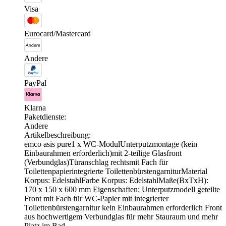
Visa
Eurocard/Mastercard
Andere
PayPal
Klarna
Paketdienste:
Andere
Artikelbeschreibung:
emco asis pure1 x WC-ModulUnterputzmontage (kein
Einbaurahmen erforderlich)mit 2-teilige Glasfront
(Verbundglas)Türanschlag rechtsmit Fach für
Toilettenpapierintegrierte ToilettenbürstengarniturMaterial
Korpus: EdelstahlFarbe Korpus: EdelstahlMaße(BxTxH):
170 x 150 x 600 mm Eigenschaften: Unterputzmodell geteilte
Front mit Fach für WC-Papier mit integrierter
Toilettenbürstengarnitur kein Einbaurahmen erforderlich Front
aus hochwertigem Verbundglas für mehr Stauraum und mehr
Platz im Bad