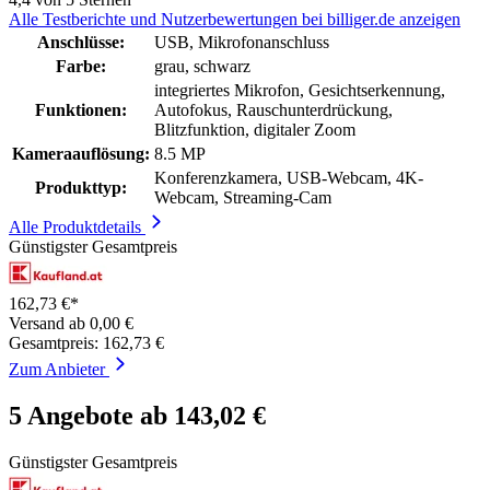
Alle Testberichte und Nutzerbewertungen bei billiger.de anzeigen
Anschlüsse:
USB, Mikrofonanschluss
Farbe:
grau, schwarz
integriertes Mikrofon, Gesichtserkennung,
Funktionen:
Autofokus, Rauschunterdrückung,
Blitzfunktion, digitaler Zoom
Kameraauflösung:
8.5 MP
Konferenzkamera, USB-Webcam, 4K-
Produkttyp:
Webcam, Streaming-Cam
Alle Produktdetails
Günstigster Gesamtpreis
162,73 €*
Versand ab 0,00 €
Gesamtpreis: 162,73 €
Zum Anbieter
5 Angebote ab 143,02 €
Günstigster Gesamtpreis