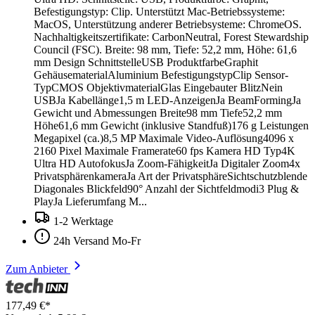
Befestigungstyp: Clip. Unterstützt Mac-Betriebssysteme:
MacOS, Unterstützung anderer Betriebsysteme: ChromeOS.
Nachhaltigkeitszertifikate: CarbonNeutral, Forest Stewardship
Council (FSC). Breite: 98 mm, Tiefe: 52,2 mm, Höhe: 61,6
mm Design SchnittstelleUSB ProduktfarbeGraphit
GehäusematerialAluminium BefestigungstypClip Sensor-
TypCMOS ObjektivmaterialGlas Eingebauter BlitzNein
USBJa Kabellänge1,5 m LED-AnzeigenJa BeamFormingJa
Gewicht und Abmessungen Breite98 mm Tiefe52,2 mm
Höhe61,6 mm Gewicht (inklusive Standfuß)176 g Leistungen
Megapixel (ca.)8,5 MP Maximale Video-Auflösung4096 x
2160 Pixel Maximale Framerate60 fps Kamera HD Typ4K
Ultra HD AutofokusJa Zoom-FähigkeitJa Digitaler Zoom4x
PrivatsphärenkameraJa Art der PrivatsphäreSichtschutzblende
Diagonales Blickfeld90° Anzahl der Sichtfeldmodi3 Plug &
PlayJa Lieferumfang M...
1-2 Werktage
24h Versand Mo-Fr
Zum Anbieter
177,49 €*