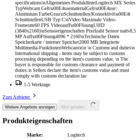
specifications\nAllgemeines ProduktlinieLogitech MX Series
TypWebcam Geh\u00E4usematerialGeh\u00E4use:
Aluminium FarbeGrau\nSchnittstellen/Konnektivit\u00E4t
SchnittstellenUSB Typ C\nVideo Maximale Video-
Framerate60 FPS Videoaufl\u00F6sungUHD
(3840x2160)\nSensoreigenschaften Pixelzahl Sensor nativ8,5
MP Aufl\u00F6sung4096 * 2160\nTechnische Daten
Speicherkarte / interner Speicher2000 MB Integrierte
Multimedia-FunktionenWebcam\n\n \n Customs and duties\n
International shipping - items may be subject to customs
processing depending on the item's customs value. \n The
buyer is responsible for customs clearance and payment of
duties.\n Sellers declare the item's customs value and must
comply with customs declaration lae
1-5 Werktage
Zum Anbieter
Weitere Angebote anzeigen
Wird geladen...
Produkteigenschaften
Marke:
Logitech