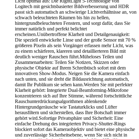
Licht optimal aus: Die RightLight 5-Technologie von
Logitech mit gesichtsbasierter Bildverbesserung und HDR
passt sich automatisch an schwierige Lichtverhältnisse an, von
schwach beleuchteten Räumen bis hin zu hellen,
hintergrundbeleuchteten Fenstern, und sorgt dafür, dass Sie
immer natürlich und perfekt belichtet
erscheinen.Unübertroffene Klarheit und Detailgenauigkeit:
Die speziell entwickelte Linse und der große Sensor mit 70 %
größeren Pixeln als sein Vorgänger erfassen mehr Licht, was
zu einem schärferen, klareren und detaillierteren Bild mit
deutlich weniger Rauschen führt.Müheloses Teilen und
Zusammenarbeiten: Teilen Sie Notizen, Skizzen oder
physische Objekte auf Ihrem Schreibtisch sofort mit dem
innovativen Show-Modus. Neigen Sie die Kamera einfach
nach unten, und sie dreht die Bildausrichtung automatisch,
damit Ihr Publikum sie sehen kann.Werden Sie mit perfekter
Klarheit gehört: Integrierte Dual-Beamforming-Mikrofone
konzentrieren sich auf Ihre Stimme, während fortschrittliche
Rauschunterdrückungsalgorithmen ablenkende
Hintergrundgeräusche wie Tastaturklicks und Lüfter
herausfiltern und sicherstellen, dass Ihre Botschaft immer
gehört wird.Sofortige Privatsphäre und Sicherheit: Eine
einfache Drehung des integrierten Privacy-Shutter-Rings
blockiert sofort das Kameraobjektiv und bietet eine physische
und zuverlässige Sicherheitsebene, wenn Sie sich nicht in