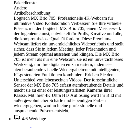
Paketdienste:
Andere
Artikelbeschreibung:
Logitech MX Brio 705: Professionelle 4K-Webcam für
ultimative Video-Kollaboration Verbessern Sie Ihre virtuelle
Präsenz mit der Logitech MX Brio 705, einem Meisterwerk
der Ingenieurskunst, entwickelt für Profis, Kreative und alle,
die kompromisslose Qualität fordern. Diese Premium-
Webcam liefert ein unvergleichliches Videoerlebnis und stellt
sicher, dass Sie in jedem Meeting, jeder Präsentation und
jedem Stream optimal aussehen und klingen. Die MX Brio
705 ist mehr als nur eine Webcam, sie ist ein unverzichtbares
Werkzeug, um Ihre digitalen en zu meistern, indem sie
atemberaubende visuelle Wiedergabetreue mit intelligenten,
KI-gesteuerten Funktionen kombiniert. Erleben Sie den
Unterschied von lebensechten Videos. Der fortschrittliche
Sensor der MX Brio 705 erfasst atemberaubende Details und
macht sie zu einer der leistungsstärksten Kameras ihrer
Klasse. Mit ihrer 4K Ultra HD-Auflösung wird Ihr Bild mit
außergewöhnlicher Schärfe und lebendigen Farben
wiedergegeben, wodurch eine professionelle und
ansprechende Präsenz entsteht,
4-6 Werktage