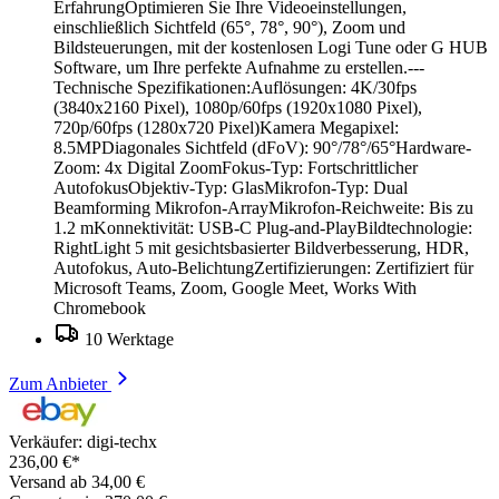
ErfahrungOptimieren Sie Ihre Videoeinstellungen,
einschließlich Sichtfeld (65°, 78°, 90°), Zoom und
Bildsteuerungen, mit der kostenlosen Logi Tune oder G HUB
Software, um Ihre perfekte Aufnahme zu erstellen.---
Technische Spezifikationen:Auflösungen: 4K/30fps
(3840x2160 Pixel), 1080p/60fps (1920x1080 Pixel),
720p/60fps (1280x720 Pixel)Kamera Megapixel:
8.5MPDiagonales Sichtfeld (dFoV): 90°/78°/65°Hardware-
Zoom: 4x Digital ZoomFokus-Typ: Fortschrittlicher
AutofokusObjektiv-Typ: GlasMikrofon-Typ: Dual
Beamforming Mikrofon-ArrayMikrofon-Reichweite: Bis zu
1.2 mKonnektivität: USB-C Plug-and-PlayBildtechnologie:
RightLight 5 mit gesichtsbasierter Bildverbesserung, HDR,
Autofokus, Auto-BelichtungZertifizierungen: Zertifiziert für
Microsoft Teams, Zoom, Google Meet, Works With
Chromebook
10 Werktage
Zum Anbieter
Verkäufer: digi-techx
236,00 €*
Versand ab 34,00 €