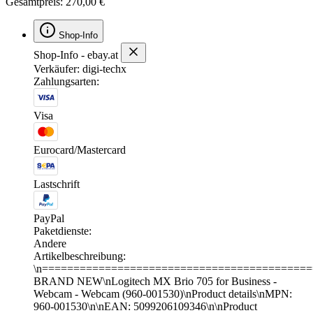
Gesamtpreis: 270,00 €
Shop-Info
Shop-Info - ebay.at
Verkäufer: digi-techx
Zahlungsarten:
Visa
Eurocard/Mastercard
Lastschrift
PayPal
Paketdienste:
Andere
Artikelbeschreibung:
\n===========================================
BRAND NEW\nLogitech MX Brio 705 for Business -
Webcam - Webcam (960-001530)\nProduct details\nMPN:
960-001530\n\nEAN: 5099206109346\n\nProduct