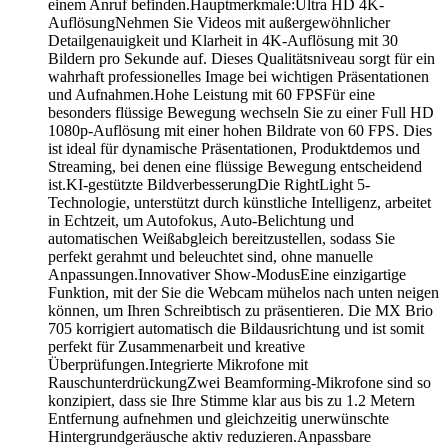
einem Anruf befinden.Hauptmerkmale:Ultra HD 4K-
AuflösungNehmen Sie Videos mit außergewöhnlicher
Detailgenauigkeit und Klarheit in 4K-Auflösung mit 30
Bildern pro Sekunde auf. Dieses Qualitätsniveau sorgt für ein
wahrhaft professionelles Image bei wichtigen Präsentationen
und Aufnahmen.Hohe Leistung mit 60 FPSFür eine
besonders flüssige Bewegung wechseln Sie zu einer Full HD
1080p-Auflösung mit einer hohen Bildrate von 60 FPS. Dies
ist ideal für dynamische Präsentationen, Produktdemos und
Streaming, bei denen eine flüssige Bewegung entscheidend
ist.KI-gestützte BildverbesserungDie RightLight 5-
Technologie, unterstützt durch künstliche Intelligenz, arbeitet
in Echtzeit, um Autofokus, Auto-Belichtung und
automatischen Weißabgleich bereitzustellen, sodass Sie
perfekt gerahmt und beleuchtet sind, ohne manuelle
Anpassungen.Innovativer Show-ModusEine einzigartige
Funktion, mit der Sie die Webcam mühelos nach unten neigen
können, um Ihren Schreibtisch zu präsentieren. Die MX Brio
705 korrigiert automatisch die Bildausrichtung und ist somit
perfekt für Zusammenarbeit und kreative
Überprüfungen.Integrierte Mikrofone mit
RauschunterdrückungZwei Beamforming-Mikrofone sind so
konzipiert, dass sie Ihre Stimme klar aus bis zu 1.2 Metern
Entfernung aufnehmen und gleichzeitig unerwünschte
Hintergrundgeräusche aktiv reduzieren.Anpassbare