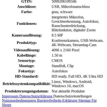
GTIN:
5099206109346
Anschlüsse:
USB, Mikrofonanschluss
Farbe:
grau, schwarz
integriertes Mikrofon,
Gesichtserkennung, Autofokus,
Funktionen:
Rauschunterdrückung,
Blitzfunktion, digitaler Zoom
Kameraauflösung:
8.5 MP
Konferenzkamera, USB-Webcam,
Produkttyp:
4K-Webcam, Streaming-Cam
Videoauflösung:
4096 x 2160 Pixel
Kabellänge:
1.50 m
Sensortyp:
CMOS
Montage:
Standfuß, Clip
Fokustyp:
Autofokus
HD-Standard:
HD ready, Full HD, 4K Ultra HD
Linux, Windows, Android,
Betriebssystemkompatibilität:
Windows 10, macOS
Produkterzeugungsdatum:
Nur aktuelle Produkte
Impressum
Datenschutzerklärung
Datenschutzeinstellungen
Nutzungsbedingungen
Barrierefreiheits-Erklärung
Sitemap
Für
Shops