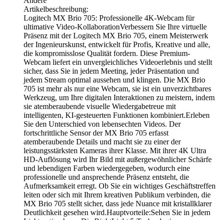
Andere
Artikelbeschreibung:
Logitech MX Brio 705: Professionelle 4K-Webcam für
ultimative Video-KollaborationVerbessern Sie Ihre virtuelle
Präsenz mit der Logitech MX Brio 705, einem Meisterwerk
der Ingenieurskunst, entwickelt für Profis, Kreative und alle,
die kompromisslose Qualität fordern. Diese Premium-
Webcam liefert ein unvergleichliches Videoerlebnis und stellt
sicher, dass Sie in jedem Meeting, jeder Präsentation und
jedem Stream optimal aussehen und klingen. Die MX Brio
705 ist mehr als nur eine Webcam, sie ist ein unverzichtbares
Werkzeug, um Ihre digitalen Interaktionen zu meistern, indem
sie atemberaubende visuelle Wiedergabetreue mit
intelligenten, KI-gesteuerten Funktionen kombiniert.Erleben
Sie den Unterschied von lebensechten Videos. Der
fortschrittliche Sensor der MX Brio 705 erfasst
atemberaubende Details und macht sie zu einer der
leistungsstärksten Kameras ihrer Klasse. Mit ihrer 4K Ultra
HD-Auflösung wird Ihr Bild mit außergewöhnlicher Schärfe
und lebendigen Farben wiedergegeben, wodurch eine
professionelle und ansprechende Präsenz entsteht, die
Aufmerksamkeit erregt. Ob Sie ein wichtiges Geschäftstreffen
leiten oder sich mit Ihrem kreativen Publikum verbinden, die
MX Brio 705 stellt sicher, dass jede Nuance mit kristallklarer
Deutlichkeit gesehen wird.Hauptvorteile:Sehen Sie in jedem