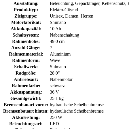
Ausstattung:
Beleuchtung, Gepäckträger, Kettenschutz, 
Produkttyp:
Elektro-Cityrad
Zielgruppe:
Unisex, Damen, Herren
Motorfabrikat:
Shimano
Akkukapazität:
10 Ah
Schaltsystem:
Nabenschaltung
Rahmenhöhe:
49.0 cm
Anzahl Gänge:
7
Rahmenmaterial:
Aluminium
Rahmenform:
Wave
Schaltwerk:
Shimano
Radgröße:
28.0"
Antriebsart:
Nabenmotor
Rahmenfarbe:
schwarz
Akkuspannung:
36 V
Gesamtgewicht:
25.1 kg
Bremsenbauart vorne:
hydraulische Scheibenbremse
Bremsenbauart hinten:
hydraulische Scheibenbremse
Akkuleistung:
250 W
Beleuchtungsart:
LED