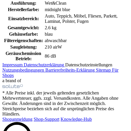
Ausführung:
Wet&Clean
Herstellerfarbe:
midnight blue
Auto, Teppich, Möbel, Fliesen, Parkett,
Einsatzbereich:
Laminat, Polster, Fugen
Gesamtgewicht:
2.6 kg
Gehäusefarbe:
blau
Filtereigenschaften:
abwaschbar
Saugleistung:
210 airW
Geräuschemission
86 dB
Betrieb:
Impressum
Datenschutzerklärung
Datenschutzeinstellungen
Nutzungsbedingungen
Barrierefreiheits-Erklärung
Sitemap
Für
Shops
a brand of
* Alle Preise inkl. der jeweils geltenden gesetzlichen
Mehrwertsteuer, ggfs. zzgl. Versandkosten. Alle Angaben ohne
Gewähr. Änderungen sind in der Zwischenzeit möglich.
Streichpreise beziehen sich auf die ursprünglichen Preise des
Händlers.
Shopanmeldung
Shop-Support
Knowledge-Hub