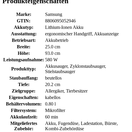
Produkteigenschaften
Marke:
Samsung
GTIN:
8806095052946
Akkutyp:
Lithium-Ionen Akku
Ausstattung:
ergonomischer Handgriff, Akkuanzeige
Betriebsart:
Akkubetrieb
Breite:
25.0 cm
Höhe:
93.0 cm
Leistungsaufnahme:
580 W
Akkusauger, Zyklonstaubsauger,
Produkttyp:
Stielstaubsauger
Staubauffang:
beutellos
Tiefe:
20.2 cm
Zielgruppe:
Allergiker, Tierbesitzer
Eigenschaften:
kabellos
Behältervolumen:
0.80 l
Filtersystem:
Mikrofilter
Akkulaufzeit:
60 min
Mitgeliefertes
Akku, Fugendüse, Ladestation, Bürste,
Zubehör:
Kombi-Zubehördüse