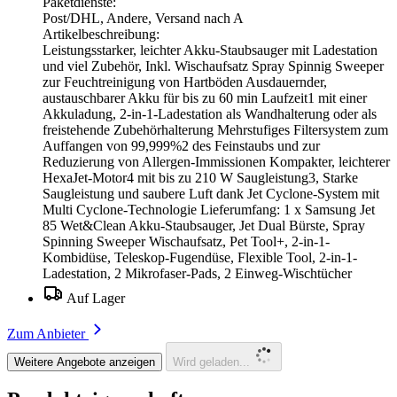
Paketdienste:
Post/DHL, Andere, Versand nach A
Artikelbeschreibung:
Leistungsstarker, leichter Akku-Staubsauger mit Ladestation
und viel Zubehör, Inkl. Wischaufsatz Spray Spinnig Sweeper
zur Feuchtreinigung von Hartböden Ausdauernder,
austauschbarer Akku für bis zu 60 min Laufzeit1 mit einer
Akkuladung, 2-in-1-Ladestation als Wandhalterung oder als
freistehende Zubehörhalterung Mehrstufiges Filtersystem zum
Auffangen von 99,999%2 des Feinstaubs und zur
Reduzierung von Allergen-Immissionen Kompakter, leichterer
HexaJet-Motor4 mit bis zu 210 W Saugleistung3, Starke
Saugleistung und saubere Luft dank Jet Cyclone-System mit
Multi Cyclone-Technologie Lieferumfang: 1 x Samsung Jet
85 Wet&Clean Akku-Staubsauger, Jet Dual Bürste, Spray
Spinning Sweeper Wischaufsatz, Pet Tool+, 2-in-1-
Kombidüse, Teleskop-Fugendüse, Flexible Tool, 2-in-1-
Ladestation, 2 Mikrofaser-Pads, 2 Einweg-Wischtücher
Auf Lager
Zum Anbieter
Weitere Angebote anzeigen
Wird geladen...