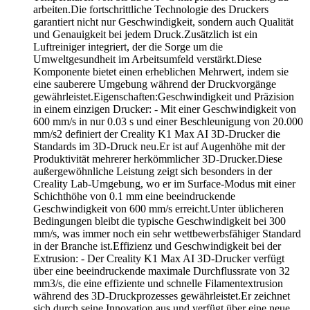
arbeiten.Die fortschrittliche Technologie des Druckers
garantiert nicht nur Geschwindigkeit, sondern auch Qualität
und Genauigkeit bei jedem Druck.Zusätzlich ist ein
Luftreiniger integriert, der die Sorge um die
Umweltgesundheit im Arbeitsumfeld verstärkt.Diese
Komponente bietet einen erheblichen Mehrwert, indem sie
eine sauberere Umgebung während der Druckvorgänge
gewährleistet.Eigenschaften:Geschwindigkeit und Präzision
in einem einzigen Drucker: - Mit einer Geschwindigkeit von
600 mm/s in nur 0.03 s und einer Beschleunigung von 20.000
mm/s2 definiert der Creality K1 Max AI 3D-Drucker die
Standards im 3D-Druck neu.Er ist auf Augenhöhe mit der
Produktivität mehrerer herkömmlicher 3D-Drucker.Diese
außergewöhnliche Leistung zeigt sich besonders in der
Creality Lab-Umgebung, wo er im Surface-Modus mit einer
Schichthöhe von 0.1 mm eine beeindruckende
Geschwindigkeit von 600 mm/s erreicht.Unter üblicheren
Bedingungen bleibt die typische Geschwindigkeit bei 300
mm/s, was immer noch ein sehr wettbewerbsfähiger Standard
in der Branche ist.Effizienz und Geschwindigkeit bei der
Extrusion: - Der Creality K1 Max AI 3D-Drucker verfügt
über eine beeindruckende maximale Durchflussrate von 32
mm3/s, die eine effiziente und schnelle Filamentextrusion
während des 3D-Druckprozesses gewährleistet.Er zeichnet
sich durch seine Innovation aus und verfügt über eine neue