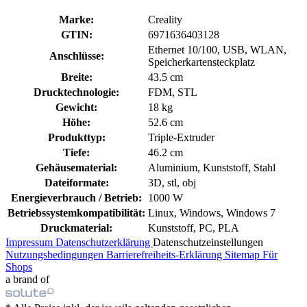
Marke:
Creality
GTIN:
6971636403128
Ethernet 10/100, USB, WLAN,
Anschlüsse:
Speicherkartensteckplatz
Breite:
43.5 cm
Drucktechnologie:
FDM, STL
Gewicht:
18 kg
Höhe:
52.6 cm
Produkttyp:
Triple-Extruder
Tiefe:
46.2 cm
Gehäusematerial:
Aluminium, Kunststoff, Stahl
Dateiformate:
3D, stl, obj
Energieverbrauch / Betrieb:
1000 W
Betriebssystemkompatibilität:
Linux, Windows, Windows 7
Druckmaterial:
Kunststoff, PC, PLA
Impressum
Datenschutzerklärung
Datenschutzeinstellungen
Nutzungsbedingungen
Barrierefreiheits-Erklärung
Sitemap
Für
Shops
a brand of