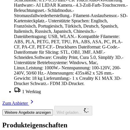
Hardware:- AI LIDAR Kamera.- 4.3-Zoll-Farb-Touchscreen.-
Beleuchtungsset.- Schlafmodus.-
Stromausfallwiederherstellung.- Filament-Auslaufsensor.- SD-
Kartensteckplatz.- Unterstützte Sprachen: Englisch,
Französisch, Portugiesisch, Türkisch, Deutsch, Spanisch,
Italienisch, Russisch, Japanisch, Chinesisch.-
Dateiübertragung: USB, WLAN.- Kompatible Filamente:
ABS, PLA, PETG, PET, TPU, PA, ABS, ASA, PC, PLA-
CF, PA-CF, PET-CF.- Druckbares Dateiformat: G-Code.-
Dateiformate für Slicing: STL, OBJ, 3MF, AMF.-
Schneiden.Software: Creality Print, Cura 5.0, Simplify 3D.-
Unterstützte Betriebssysteme: Windows, Mac,
Linux.Leistung: 1000W.- Nennspannung: 100-120V, 200-
240V, 50/60 Hz.- Abmessungen: 435x462 x 526 mm.-
Gewicht: 18 kg Lieferumfang:- 1 x Creality K1 MAX 3D-
Drucker Schwarz.- FDM 3D-Drucker.
1 Werktag
Zum Anbieter
Weitere Angebote anzeigen
Wird geladen...
Produkteigenschaften