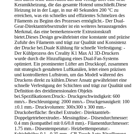
Keramikheizung, die das gesamte Hotend umschließt.Diese
Heizung ist in der Lage, in nur 40 Sekunden 200 °C zu
erreichen, was ein schnelles und effizientes Schmelzen des
Filaments zu Beginn des Prozesses ermöglicht.- Der Dual-
Gear-Direktantriebsextruder ist ein weiteres herausragendes
Merkmal, das eine bemerkenswerte Extrusionskraft
bietet.Dieses Design gewährleistet eine konstante und präzise
Zufuhr des Filaments und trägt zur Qualität und Konsistenz
der Drucke bei.Duale Kühlung für schnelle Verfestigung: -
Der Kühlprozess des Creality K1 Max AI 3D-Druckers
wurde durch die Hinzufügung eines Dual-Fan-Systems
optimiert. Ein prominenter Lüfter am Druckkopf, zusammen
mit strategisch gestalteten Luftkanälen, leitet einen präzisen
und kontrollierten Luftstrom, um das Modell während des
Druckens direkt zu kühlen.Dieser Ansatz gewährleistet eine
schnelle Verfestigung der Schichten und trägt zur Qualität und
Definition des dreidimensionalen Objekts
bei.Spezifikationen:Druck:- Druckgeschwindigkeit: 600
mm/s.- Beschleunigung: 2000 mm/s.- Druckgenauigkeit: 100
±0.1 mm.- Druckvolumen: 300x300 x 300 mm.-
Druckoberfläche: flexibel Extruder:- Direktantrieb-
Doppelgetriebeextruder.- Messingdüse.- Düsendurchmesser:
0.4 mm (kompatibel mit 0.6/0.8 mm).- Filamentdurchmesser:
1.75 mm.- Düsentemperatur:- Heizbetttemperatur:-
Schichthöhe: 0.1.- 0.35 mm.- CR Touch Auto-Nivellierung