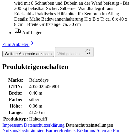
wird mit 6 Schrauben und Dübeln an der Wand befestigt - Bis
200 kg belastbar Sicher: Silberner Wandhaltegriff aus
Edelstahl - Praktisches Hilfsmittel für Senioren im Alltag
Details: Maße Badewannenhalterung H x B x T: ca. 6 x 40 x
8 cm - Breite Griffstange: ca. 30 cm
Auf Lager
Zum Anbieter
Weitere Angebote anzeigen
Wird geladen...
Produkteigenschaften
Marke:
Relaxdays
GTIN:
4052025456801
Breite:
0.40 m
Farbe:
silber
Höhe:
0.06 m
Länge:
41.50 m
Produkttyp:
Haltegriff
Impressum
Datenschutzerklärung
Datenschutzeinstellungen
Nutzungsbedingungen
Barrierefreiheits-Erklärung
Sitemap
Für