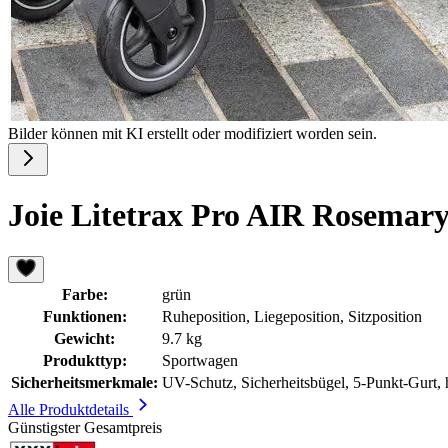
Bilder können mit KI erstellt oder modifiziert worden sein.
Joie Litetrax Pro AIR Rosemar
Farbe:
grün
Funktionen:
Ruheposition, Liegeposition, Sitzposition
Gewicht:
9.7 kg
Produkttyp:
Sportwagen
Sicherheitsmerkmale:
UV-Schutz, Sicherheitsbügel, 5-Punkt-Gurt, h
Alle Produktdetails
Günstigster Gesamtpreis