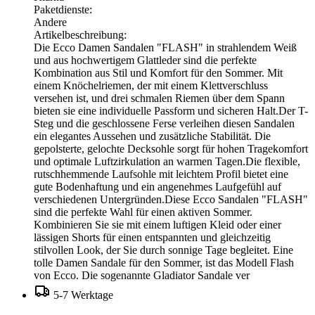
Paketdienste:
Andere
Artikelbeschreibung:
Die Ecco Damen Sandalen "FLASH" in strahlendem Weiß
und aus hochwertigem Glattleder sind die perfekte
Kombination aus Stil und Komfort für den Sommer. Mit
einem Knöchelriemen, der mit einem Klettverschluss
versehen ist, und drei schmalen Riemen über dem Spann
bieten sie eine individuelle Passform und sicheren Halt.Der T-
Steg und die geschlossene Ferse verleihen diesen Sandalen
ein elegantes Aussehen und zusätzliche Stabilität. Die
gepolsterte, gelochte Decksohle sorgt für hohen Tragekomfort
und optimale Luftzirkulation an warmen Tagen.Die flexible,
rutschhemmende Laufsohle mit leichtem Profil bietet eine
gute Bodenhaftung und ein angenehmes Laufgefühl auf
verschiedenen Untergründen.Diese Ecco Sandalen "FLASH"
sind die perfekte Wahl für einen aktiven Sommer.
Kombinieren Sie sie mit einem luftigen Kleid oder einer
lässigen Shorts für einen entspannten und gleichzeitig
stilvollen Look, der Sie durch sonnige Tage begleitet. Eine
tolle Damen Sandale für den Sommer, ist das Modell Flash
von Ecco. Die sogenannte Gladiator Sandale ver
5-7 Werktage