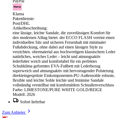
PayPal
Klarna
Paketdienste:
Post/DHL
Artikelbeschreibung:
eine lässige, leichte Sandale, die zuverlässigen Komfort für
den modernen Alltag bietet. der ECCO FLASH vereint einen
individuellen Sitz und sicheren Fersenhalt mit minimaler
Fußabdeckung, ohne dabei auf einen lässigen Style zu
verzichten. obermaterial aus hochwertigem klassischem Leder
natürliches, weiches Leder – leicht und atmungsaktiv
lederfutter weich und komfortabel für ein perfektes
Schuhklima geformtes EVA-Fußbett mit Lederbezug
superweich und atmungsaktiv mit hervorragender Polsterung
direkteingespritzte Einkomponenten-PU-Außensohle robuste,
flexible und leichte Sohle leichte und feminine Sandale
vollständig verstellbar mit komfortablem Schnallenverschluss
Farbe: LIMESTONE/PURE WHITE GOLD/BEIGE
Modell: 2026
Sofort lieferbar
Zum Anbieter