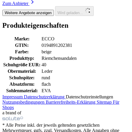
Zum Anbieter
Weitere Angebote anzeigen
Wird geladen...
Produkteigenschaften
Marke:
ECCO
GTIN:
0194891202381
Farbe:
beige
Produkttyp:
Riemchensandalen
Schuhgröße EUR:
40
Obermaterial:
Leder
Schuhspitze:
rund
Absatzform:
flach
Sohlenmaterial:
EVA
Impressum
Datenschutzerklärung
Datenschutzeinstellungen
Nutzungsbedingungen
Barrierefreiheits-Erklärung
Sitemap
Für
Shops
a brand of
* Alle Preise inkl. der jeweils geltenden gesetzlichen
Mehrwertsteuer, ggfs. zzgl. Versandkosten. Alle Angaben ohne