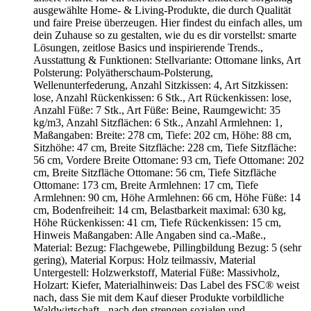
ausgewählte Home- & Living-Produkte, die durch Qualität
und faire Preise überzeugen. Hier findest du einfach alles, um
dein Zuhause so zu gestalten, wie du es dir vorstellst: smarte
Lösungen, zeitlose Basics und inspirierende Trends.,
Ausstattung & Funktionen: Stellvariante: Ottomane links, Art
Polsterung: Polyätherschaum-Polsterung,
Wellenunterfederung, Anzahl Sitzkissen: 4, Art Sitzkissen:
lose, Anzahl Rückenkissen: 6 Stk., Art Rückenkissen: lose,
Anzahl Füße: 7 Stk., Art Füße: Beine, Raumgewicht: 35
kg/m3, Anzahl Sitzflächen: 6 Stk., Anzahl Armlehnen: 1,
Maßangaben: Breite: 278 cm, Tiefe: 202 cm, Höhe: 88 cm,
Sitzhöhe: 47 cm, Breite Sitzfläche: 228 cm, Tiefe Sitzfläche:
56 cm, Vordere Breite Ottomane: 93 cm, Tiefe Ottomane: 202
cm, Breite Sitzfläche Ottomane: 56 cm, Tiefe Sitzfläche
Ottomane: 173 cm, Breite Armlehnen: 17 cm, Tiefe
Armlehnen: 90 cm, Höhe Armlehnen: 66 cm, Höhe Füße: 14
cm, Bodenfreiheit: 14 cm, Belastbarkeit maximal: 630 kg,
Höhe Rückenkissen: 41 cm, Tiefe Rückenkissen: 15 cm,
Hinweis Maßangaben: Alle Angaben sind ca.-Maße.,
Material: Bezug: Flachgewebe, Pillingbildung Bezug: 5 (sehr
gering), Material Korpus: Holz teilmassiv, Material
Untergestell: Holzwerkstoff, Material Füße: Massivholz,
Holzart: Kiefer, Materialhinweis: Das Label des FSC® weist
nach, dass Sie mit dem Kauf dieser Produkte vorbildliche
Waldwirtschaft - nach den strengen sozialen und