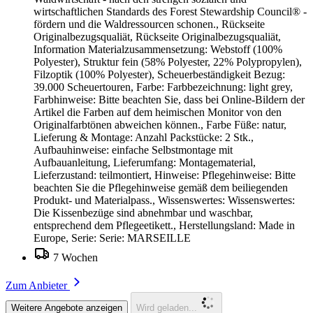
wirtschaftlichen Standards des Forest Stewardship Council® -
fördern und die Waldressourcen schonen., Rückseite
Originalbezugsqualiät, Rückseite Originalbezugsqualiät,
Information Materialzusammensetzung: Webstoff (100%
Polyester), Struktur fein (58% Polyester, 22% Polypropylen),
Filzoptik (100% Polyester), Scheuerbeständigkeit Bezug:
39.000 Scheuertouren, Farbe: Farbbezeichnung: light grey,
Farbhinweise: Bitte beachten Sie, dass bei Online-Bildern der
Artikel die Farben auf dem heimischen Monitor von den
Originalfarbtönen abweichen können., Farbe Füße: natur,
Lieferung & Montage: Anzahl Packstücke: 2 Stk.,
Aufbauhinweise: einfache Selbstmontage mit
Aufbauanleitung, Lieferumfang: Montagematerial,
Lieferzustand: teilmontiert, Hinweise: Pflegehinweise: Bitte
beachten Sie die Pflegehinweise gemäß dem beiliegenden
Produkt- und Materialpass., Wissenswertes: Wissenswertes:
Die Kissenbezüge sind abnehmbar und waschbar,
entsprechend dem Pflegeetikett., Herstellungsland: Made in
Europe, Serie: Serie: MARSEILLE
7 Wochen
Zum Anbieter
Weitere Angebote anzeigen
Wird geladen...