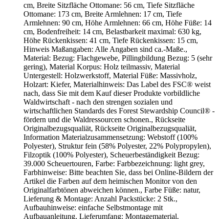
cm, Breite Sitzfläche Ottomane: 56 cm, Tiefe Sitzfläche
Ottomane: 173 cm, Breite Armlehnen: 17 cm, Tiefe
Armlehnen: 90 cm, Höhe Armlehnen: 66 cm, Höhe Füße: 14
cm, Bodenfreiheit: 14 cm, Belastbarkeit maximal: 630 kg,
Höhe Rückenkissen: 41 cm, Tiefe Rückenkissen: 15 cm,
Hinweis Maßangaben: Alle Angaben sind ca.-Maße.,
Material: Bezug: Flachgewebe, Pillingbildung Bezug: 5 (sehr
gering), Material Korpus: Holz teilmassiv, Material
Untergestell: Holzwerkstoff, Material Füße: Massivholz,
Holzart: Kiefer, Materialhinweis: Das Label des FSC® weist
nach, dass Sie mit dem Kauf dieser Produkte vorbildliche
Waldwirtschaft - nach den strengen sozialen und
wirtschaftlichen Standards des Forest Stewardship Council® -
fördern und die Waldressourcen schonen., Rückseite
Originalbezugsqualiät, Rückseite Originalbezugsqualiät,
Information Materialzusammensetzung: Webstoff (100%
Polyester), Struktur fein (58% Polyester, 22% Polypropylen),
Filzoptik (100% Polyester), Scheuerbeständigkeit Bezug:
39.000 Scheuertouren, Farbe: Farbbezeichnung: light grey,
Farbhinweise: Bitte beachten Sie, dass bei Online-Bildern der
Artikel die Farben auf dem heimischen Monitor von den
Originalfarbtönen abweichen können., Farbe Füße: natur,
Lieferung & Montage: Anzahl Packstücke: 2 Stk.,
Aufbauhinweise: einfache Selbstmontage mit
Aufbauanleitung, Lieferumfang: Montagematerial,