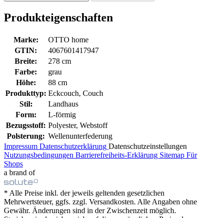
Produkteigenschaften
Marke:
OTTO home
GTIN:
4067601417947
Breite:
278 cm
Farbe:
grau
Höhe:
88 cm
Produkttyp:
Eckcouch, Couch
Stil:
Landhaus
Form:
L-förmig
Bezugsstoff:
Polyester, Webstoff
Polsterung:
Wellenunterfederung
Impressum
Datenschutzerklärung
Datenschutzeinstellungen
Nutzungsbedingungen
Barrierefreiheits-Erklärung
Sitemap
Für
Shops
a brand of
* Alle Preise inkl. der jeweils geltenden gesetzlichen
Mehrwertsteuer, ggfs. zzgl. Versandkosten. Alle Angaben ohne
Gewähr. Änderungen sind in der Zwischenzeit möglich.