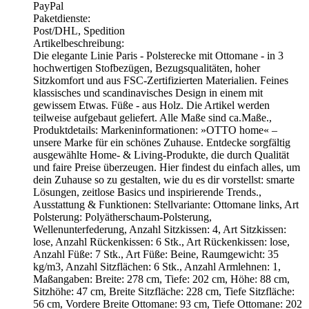
PayPal
Paketdienste:
Post/DHL, Spedition
Artikelbeschreibung:
Die elegante Linie Paris - Polsterecke mit Ottomane - in 3
hochwertigen Stofbezügen, Bezugsqualitäten, hoher
Sitzkomfort und aus FSC-Zertifizierten Materialien. Feines
klassisches und scandinavisches Design in einem mit
gewissem Etwas. Füße - aus Holz. Die Artikel werden
teilweise aufgebaut geliefert. Alle Maße sind ca.Maße.,
Produktdetails: Markeninformationen: »OTTO home« –
unsere Marke für ein schönes Zuhause. Entdecke sorgfältig
ausgewählte Home- & Living-Produkte, die durch Qualität
und faire Preise überzeugen. Hier findest du einfach alles, um
dein Zuhause so zu gestalten, wie du es dir vorstellst: smarte
Lösungen, zeitlose Basics und inspirierende Trends.,
Ausstattung & Funktionen: Stellvariante: Ottomane links, Art
Polsterung: Polyätherschaum-Polsterung,
Wellenunterfederung, Anzahl Sitzkissen: 4, Art Sitzkissen:
lose, Anzahl Rückenkissen: 6 Stk., Art Rückenkissen: lose,
Anzahl Füße: 7 Stk., Art Füße: Beine, Raumgewicht: 35
kg/m3, Anzahl Sitzflächen: 6 Stk., Anzahl Armlehnen: 1,
Maßangaben: Breite: 278 cm, Tiefe: 202 cm, Höhe: 88 cm,
Sitzhöhe: 47 cm, Breite Sitzfläche: 228 cm, Tiefe Sitzfläche:
56 cm, Vordere Breite Ottomane: 93 cm, Tiefe Ottomane: 202