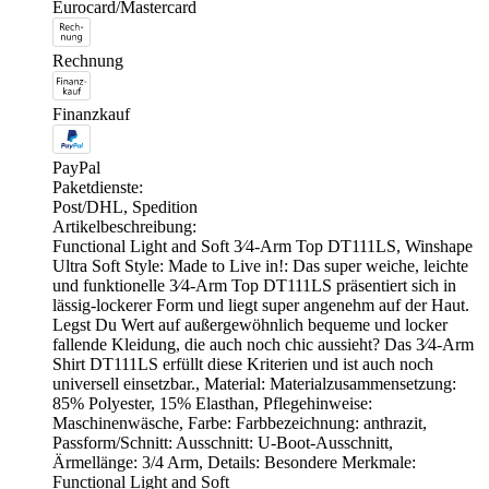
Eurocard/Mastercard
Rechnung
Finanzkauf
PayPal
Paketdienste:
Post/DHL, Spedition
Artikelbeschreibung:
Functional Light and Soft 3⁄4-Arm Top DT111LS, Winshape
Ultra Soft Style: Made to Live in!: Das super weiche, leichte
und funktionelle 3⁄4-Arm Top DT111LS präsentiert sich in
lässig-lockerer Form und liegt super angenehm auf der Haut.
Legst Du Wert auf außergewöhnlich bequeme und locker
fallende Kleidung, die auch noch chic aussieht? Das 3⁄4-Arm
Shirt DT111LS erfüllt diese Kriterien und ist auch noch
universell einsetzbar., Material: Materialzusammensetzung:
85% Polyester, 15% Elasthan, Pflegehinweise:
Maschinenwäsche, Farbe: Farbbezeichnung: anthrazit,
Passform/Schnitt: Ausschnitt: U-Boot-Ausschnitt,
Ärmellänge: 3/4 Arm, Details: Besondere Merkmale:
Functional Light and Soft