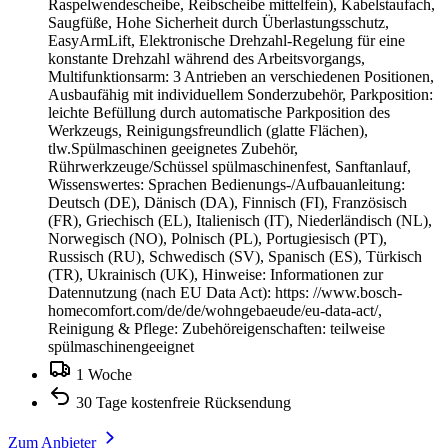
Raspelwendescheibe, Reibscheibe mittelfein), Kabelstaufach,
Saugfüße, Hohe Sicherheit durch Überlastungsschutz,
EasyArmLift, Elektronische Drehzahl-Regelung für eine
konstante Drehzahl während des Arbeitsvorgangs,
Multifunktionsarm: 3 Antrieben an verschiedenen Positionen,
Ausbaufähig mit individuellem Sonderzubehör, Parkposition:
leichte Befüllung durch automatische Parkposition des
Werkzeugs, Reinigungsfreundlich (glatte Flächen),
tlw.Spülmaschinen geeignetes Zubehör,
Rührwerkzeuge/Schüssel spülmaschinenfest, Sanftanlauf,
Wissenswertes: Sprachen Bedienungs-/Aufbauanleitung:
Deutsch (DE), Dänisch (DA), Finnisch (FI), Französisch
(FR), Griechisch (EL), Italienisch (IT), Niederländisch (NL),
Norwegisch (NO), Polnisch (PL), Portugiesisch (PT),
Russisch (RU), Schwedisch (SV), Spanisch (ES), Türkisch
(TR), Ukrainisch (UK), Hinweise: Informationen zur
Datennutzung (nach EU Data Act): https: //www.bosch-
homecomfort.com/de/de/wohngebaeude/eu-data-act/,
Reinigung & Pflege: Zubehöreigenschaften: teilweise
spülmaschinengeeignet
1 Woche
30 Tage kostenfreie Rücksendung
Zum Anbieter