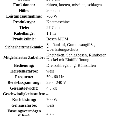
Funktionen:
rühren, kneten, mischen, schlagen
Höhe:
26.6 cm
Leistungsaufnahme:
700 W
Produkttyp:
Knetmaschine
Tiefe:
27.7 cm
Kabellänge:
1.1 m
Produktlinie:
Bosch MUM
Sanftanlauf, Gummisaugfüße,
Sicherheitsmerkmale:
Überlastungsschutz
Knethaken, Schlagbesen, Rührbesen,
Mitgeliefertes Zubehör:
Deckel mit Einfüllöffnung
Bedienung:
Drehzahlregelung, Rührstufen
Herstellerfarbe:
weiß
Frequenz:
50 - 60 Hz
Betriebsspannung:
220 - 240 V
Gesamtgewicht:
4.3 kg
Geschwindigkeitsstufen:
4
Kochleistung:
700 W
Gehäusefarbe:
weiß
Fassungsvermögen
3.8 l
(Liter):