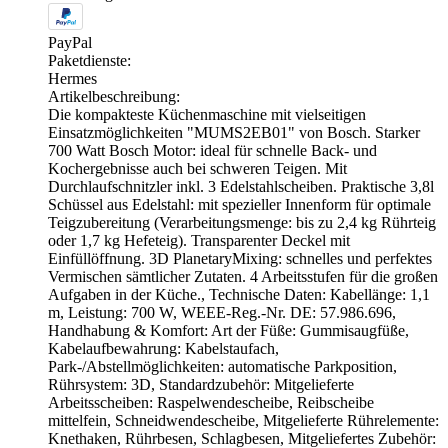
PayPal
Paketdienste:
Hermes
Artikelbeschreibung:
Die kompakteste Küchenmaschine mit vielseitigen
Einsatzmöglichkeiten "MUMS2EB01" von Bosch. Starker
700 Watt Bosch Motor: ideal für schnelle Back- und
Kochergebnisse auch bei schweren Teigen. Mit
Durchlaufschnitzler inkl. 3 Edelstahlscheiben. Praktische 3,8l
Schüssel aus Edelstahl: mit spezieller Innenform für optimale
Teigzubereitung (Verarbeitungsmenge: bis zu 2,4 kg Rührteig
oder 1,7 kg Hefeteig). Transparenter Deckel mit
Einfüllöffnung. 3D PlanetaryMixing: schnelles und perfektes
Vermischen sämtlicher Zutaten. 4 Arbeitsstufen für die großen
Aufgaben in der Küche., Technische Daten: Kabellänge: 1,1
m, Leistung: 700 W, WEEE-Reg.-Nr. DE: 57.986.696,
Handhabung & Komfort: Art der Füße: Gummisaugfüße,
Kabelaufbewahrung: Kabelstaufach,
Park-/Abstellmöglichkeiten: automatische Parkposition,
Rührsystem: 3D, Standardzubehör: Mitgelieferte
Arbeitsscheiben: Raspelwendescheibe, Reibscheibe
mittelfein, Schneidwendescheibe, Mitgelieferte Rührelemente:
Knethaken, Rührbesen, Schlagbesen, Mitgeliefertes Zubehör: