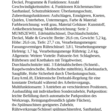
Deckel, Programme & Funktionen: Anzahl
Geschwindigkeitsstufen: 4, Funktionen Küchenmaschine:
Sanftanlauf, Schutzufnktionen: Überlastungsschutz,
Zubereitungsfunktionen: Aufschlagen, Emulgieren, Kneten,
Quirlen, Unterheben, Untermengen, Farbe & Material:
Farbbezeichnung: weiß grau, Material Gehäuse: Kunststoff,
Artikelbezeichnung: Modellbezeichnung: Serie 2
MUMS2EW01, Edelstahlschüssel, Durchlaufschnitzler,
Deckel, Maße & Gewicht: Breite: 26,6 cm, Gewicht: 5,2 kg,
Höhe: 26,6 cm, Tiefe: 27,7 cm, Verarbeitungsmengen:
Fassungsvermögen Rührschüssel: 3,8 l, Verarbeitungsmenge
Hefeteig: 1,7 kg, Verarbeitungsmenge Rührteig: 2,4 kg,
Allgemein: Weitere Vorteile: Patisserie-Set: Schlagbesen,
Rührbesen und Knethaken mit Teigabweiser,
Durchlaufschnitzler inkl. 3 Edelstahlscheiben (Schneid-,
Raspelwendescheibe, Reibscheibe mittelfein), Kabelstaufach,
Saugfüße, Hohe Sicherheit durch Überlastungsschutz,
EasyArmLift, Elektronische Drehzahl-Regelung für eine
konstante Drehzahl während des Arbeitsvorgangs,
Multifunktionsarm: 3 Antrieben an verschiedenen Positionen,
Ausbaufähig mit individuellem Sonderzubehör, Parkposition:
leichte Befüllung durch automatische Parkposition des
Werkzeugs, Reinigungsfreundlich (glatte Flächen),
tlw.Spülmaschinen geeignetes Zubehör,
Rührwerkzeuge/Schüssel spülmaschinenfest, Sanftanlauf,