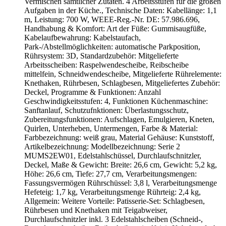
Vermischen sämtlicher Zutaten. 4 Arbeitsstufen für die großen
Aufgaben in der Küche., Technische Daten: Kabellänge: 1,1
m, Leistung: 700 W, WEEE-Reg.-Nr. DE: 57.986.696,
Handhabung & Komfort: Art der Füße: Gummisaugfüße,
Kabelaufbewahrung: Kabelstaufach,
Park-/Abstellmöglichkeiten: automatische Parkposition,
Rührsystem: 3D, Standardzubehör: Mitgelieferte
Arbeitsscheiben: Raspelwendescheibe, Reibscheibe
mittelfein, Schneidwendescheibe, Mitgelieferte Rührelemente:
Knethaken, Rührbesen, Schlagbesen, Mitgeliefertes Zubehör:
Deckel, Programme & Funktionen: Anzahl
Geschwindigkeitsstufen: 4, Funktionen Küchenmaschine:
Sanftanlauf, Schutzufnktionen: Überlastungsschutz,
Zubereitungsfunktionen: Aufschlagen, Emulgieren, Kneten,
Quirlen, Unterheben, Untermengen, Farbe & Material:
Farbbezeichnung: weiß grau, Material Gehäuse: Kunststoff,
Artikelbezeichnung: Modellbezeichnung: Serie 2
MUMS2EW01, Edelstahlschüssel, Durchlaufschnitzler,
Deckel, Maße & Gewicht: Breite: 26,6 cm, Gewicht: 5,2 kg,
Höhe: 26,6 cm, Tiefe: 27,7 cm, Verarbeitungsmengen:
Fassungsvermögen Rührschüssel: 3,8 l, Verarbeitungsmenge
Hefeteig: 1,7 kg, Verarbeitungsmenge Rührteig: 2,4 kg,
Allgemein: Weitere Vorteile: Patisserie-Set: Schlagbesen,
Rührbesen und Knethaken mit Teigabweiser,
Durchlaufschnitzler inkl. 3 Edelstahlscheiben (Schneid-,