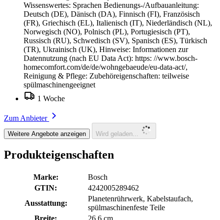
Wissenswertes: Sprachen Bedienungs-/Aufbauanleitung:
Deutsch (DE), Dänisch (DA), Finnisch (FI), Französisch
(FR), Griechisch (EL), Italienisch (IT), Niederländisch (NL),
Norwegisch (NO), Polnisch (PL), Portugiesisch (PT),
Russisch (RU), Schwedisch (SV), Spanisch (ES), Türkisch
(TR), Ukrainisch (UK), Hinweise: Informationen zur
Datennutzung (nach EU Data Act): https: //www.bosch-
homecomfort.com/de/de/wohngebaeude/eu-data-act/,
Reinigung & Pflege: Zubehöreigenschaften: teilweise
spülmaschinengeeignet
1 Woche
Zum Anbieter
Weitere Angebote anzeigen
Wird geladen...
Produkteigenschaften
Marke:
Bosch
GTIN:
4242005289462
Planetenrührwerk, Kabelstaufach,
Ausstattung:
spülmaschinenfeste Teile
Breite:
26.6 cm