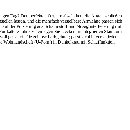
angen Tag? Den perfekten Ort, um abschalten, die Augen schließen
nstellen lassen, und die mehrfach verstellbare Armlehne passen sich
nn auf der Polsterung aus Schaumstoff und Nosagunterfederung mit
Für kältere Jahreszeiten legen Sie Decken im integrierten Stauraum
oll gestaltet. Die zeitlose Farbgebung passt ideal in verschieden
ese Wohnlandschaft (U-Form) in Dunkelgrau mit Schlaffunktion