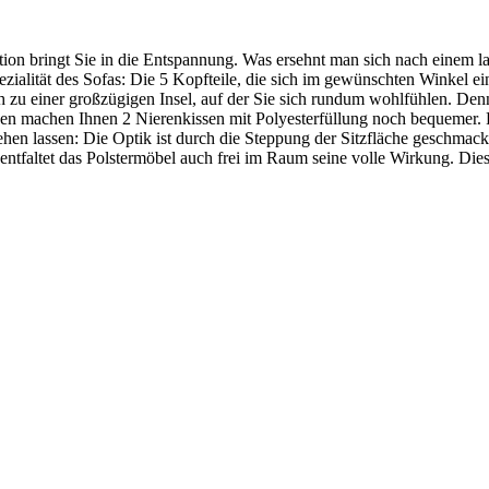
on bringt Sie in die Entspannung. Was ersehnt man sich nach einem l
zialität des Sofas: Die 5 Kopfteile, die sich im gewünschten Winkel ei
h zu einer großzügigen Insel, auf der Sie sich rundum wohlfühlen. De
hnen machen Ihnen 2 Nierenkissen mit Polyesterfüllung noch bequemer. 
sehen lassen: Die Optik ist durch die Steppung der Sitzfläche geschmackv
entfaltet das Polstermöbel auch frei im Raum seine volle Wirkung. Di