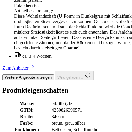
Zahlungsarten:
Paketdienste:
Artikelbeschreibung:
Diese Wohnlandschaft (U-Form) in Dunkelgrau mit Schlaffunkti
und jeglichen Stress vergessen zu können. Genau das ist die Spe
Ihren Bedürfnissen an. Dank der Schlaffunktion wird die Couc
mittlerer Sitzfestigkeit liegt es sich auch angenehm. Das Anle
auf der linken Seite griffbereit. Das dezente Design kann sich 
eingerichtete Zimmer, und da der Rücken echt bezogen wurde, 
besticht durch vielseitigen Charme!
ca. 3-4 Wochen
Zum Anbieter
Weitere Angebote anzeigen
Wird geladen...
Produkteigenschaften
Marke:
ed-lifestyle
GTIN:
4250826390571
Breite:
340 cm
Farbe:
braun, grau, silber
Funktionen:
Bettkasten, Schlaffunktion