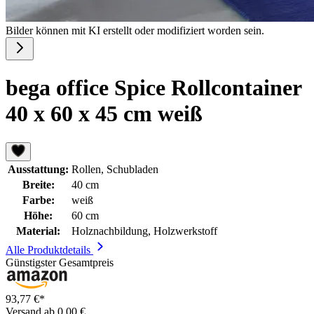
Bilder können mit KI erstellt oder modifiziert worden sein.
bega office Spice Rollcontainer
40 x 60 x 45 cm weiß
Ausstattung:
Rollen, Schubladen
Breite:
40 cm
Farbe:
weiß
Höhe:
60 cm
Material:
Holznachbildung, Holzwerkstoff
Alle Produktdetails
Günstigster Gesamtpreis
93,77 €*
Versand ab 0,00 €