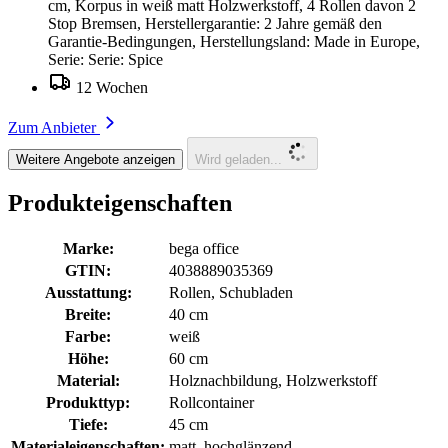
cm, Korpus in weiß matt Holzwerkstoff, 4 Rollen davon 2
Stop Bremsen, Herstellergarantie: 2 Jahre gemäß den
Garantie-Bedingungen, Herstellungsland: Made in Europe,
Serie: Serie: Spice
12 Wochen
Zum Anbieter
Weitere Angebote anzeigen
Wird geladen...
Produkteigenschaften
Marke:
bega office
GTIN:
4038889035369
Ausstattung:
Rollen, Schubladen
Breite:
40 cm
Farbe:
weiß
Höhe:
60 cm
Material:
Holznachbildung, Holzwerkstoff
Produkttyp:
Rollcontainer
Tiefe:
45 cm
Materialeigenschaften:
matt, hochglänzend