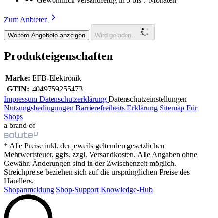
Gewöhnlich versandfertig in 3 bis 7 Monaten
Zum Anbieter
Weitere Angebote anzeigen
Wird geladen...
Produkteigenschaften
Marke:
EFB-Elektronik
GTIN:
4049759255473
Impressum
Datenschutzerklärung
Datenschutzeinstellungen
Nutzungsbedingungen
Barrierefreiheits-Erklärung
Sitemap
Für
Shops
a brand of
* Alle Preise inkl. der jeweils geltenden gesetzlichen
Mehrwertsteuer, ggfs. zzgl. Versandkosten. Alle Angaben ohne
Gewähr. Änderungen sind in der Zwischenzeit möglich.
Streichpreise beziehen sich auf die ursprünglichen Preise des
Händlers.
Shopanmeldung
Shop-Support
Knowledge-Hub