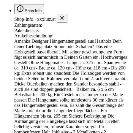
Shop-Info
Shop-Info - xxxlutz.at
Zahlungsarten:
Paketdienste:
Artikelbeschreibung:
Amanka Designer Hängemattengestell aus Hartholz Dein
neuer Lieblingsplatz Sonne oder Schatten? Das edle
Holzgestell passt überall. Mit seiner geschwungenen Form
fügt es sich harmonisch in Deinen Garten ein. Hochwertiges
Gestell Ohne Hängematte - Länge ca. 325 cm - Spannweite
ca. 310 cm - Breite ca. 120 cm - Höhe ca. 118 cm - Bis 200
kg: Extra robust und standfest: Die Holzbögen werden von
beiden Seiten im Rahmen verankert und 2-fach verschraubt.
Dicke Querbalken machen den Ständer besonders stabil -
auch sie sind doppelt gesichert. - Balken ca. 6 x 6 cm -
Belastbar bis 200 kg Ein Gestell muss immer zu der Matte
passen Die Hängematte sollte mindestens 30 cm kürzer als
das Hängemattengestell sein. Es zählt die Gesamtlänge der
Matte - nicht nur die Länge der Liegefläche. - Für
Hängematten bis ca. 295 cm Sichere Befestigung Die
Aufhängung der Hängeliege lässt sich mit Metall-Ketten
beliebig verstellen, robuste Karabiner sorgen für
bombenfesten Halt. Inklusive - 2 Metallketten - 2