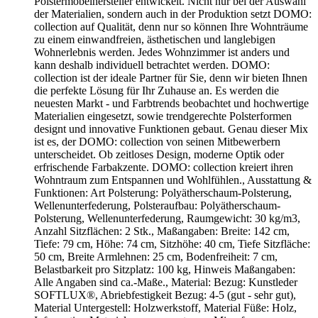
Polstermöbelhersteller entwickelt. Nicht nur bei der Auswahl
der Materialien, sondern auch in der Produktion setzt DOMO:
collection auf Qualität, denn nur so können Ihre Wohnträume
zu einem einwandfreien, ästhetischen und langlebigen
Wohnerlebnis werden. Jedes Wohnzimmer ist anders und
kann deshalb individuell betrachtet werden. DOMO:
collection ist der ideale Partner für Sie, denn wir bieten Ihnen
die perfekte Lösung für Ihr Zuhause an. Es werden die
neuesten Markt - und Farbtrends beobachtet und hochwertige
Materialien eingesetzt, sowie trendgerechte Polsterformen
designt und innovative Funktionen gebaut. Genau dieser Mix
ist es, der DOMO: collection von seinen Mitbewerbern
unterscheidet. Ob zeitloses Design, moderne Optik oder
erfrischende Farbakzente. DOMO: collection kreiert ihren
Wohntraum zum Entspannen und Wohlfühlen., Ausstattung &
Funktionen: Art Polsterung: Polyätherschaum-Polsterung,
Wellenunterfederung, Polsteraufbau: Polyätherschaum-
Polsterung, Wellenunterfederung, Raumgewicht: 30 kg/m3,
Anzahl Sitzflächen: 2 Stk., Maßangaben: Breite: 142 cm,
Tiefe: 79 cm, Höhe: 74 cm, Sitzhöhe: 40 cm, Tiefe Sitzfläche:
50 cm, Breite Armlehnen: 25 cm, Bodenfreiheit: 7 cm,
Belastbarkeit pro Sitzplatz: 100 kg, Hinweis Maßangaben:
Alle Angaben sind ca.-Maße., Material: Bezug: Kunstleder
SOFTLUX®, Abriebfestigkeit Bezug: 4-5 (gut - sehr gut),
Material Untergestell: Holzwerkstoff, Material Füße: Holz,