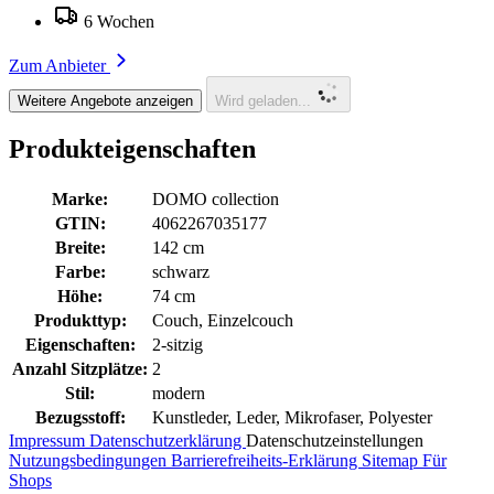
6 Wochen
Zum Anbieter
Weitere Angebote anzeigen
Wird geladen...
Produkteigenschaften
Marke:
DOMO collection
GTIN:
4062267035177
Breite:
142 cm
Farbe:
schwarz
Höhe:
74 cm
Produkttyp:
Couch, Einzelcouch
Eigenschaften:
2-sitzig
Anzahl Sitzplätze:
2
Stil:
modern
Bezugsstoff:
Kunstleder, Leder, Mikrofaser, Polyester
Impressum
Datenschutzerklärung
Datenschutzeinstellungen
Nutzungsbedingungen
Barrierefreiheits-Erklärung
Sitemap
Für
Shops