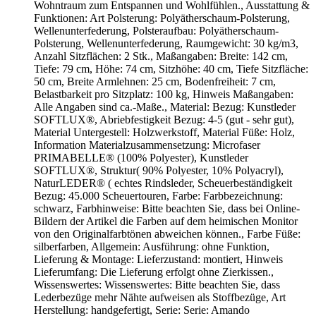
Wohntraum zum Entspannen und Wohlfühlen., Ausstattung &
Funktionen: Art Polsterung: Polyätherschaum-Polsterung,
Wellenunterfederung, Polsteraufbau: Polyätherschaum-
Polsterung, Wellenunterfederung, Raumgewicht: 30 kg/m3,
Anzahl Sitzflächen: 2 Stk., Maßangaben: Breite: 142 cm,
Tiefe: 79 cm, Höhe: 74 cm, Sitzhöhe: 40 cm, Tiefe Sitzfläche:
50 cm, Breite Armlehnen: 25 cm, Bodenfreiheit: 7 cm,
Belastbarkeit pro Sitzplatz: 100 kg, Hinweis Maßangaben:
Alle Angaben sind ca.-Maße., Material: Bezug: Kunstleder
SOFTLUX®, Abriebfestigkeit Bezug: 4-5 (gut - sehr gut),
Material Untergestell: Holzwerkstoff, Material Füße: Holz,
Information Materialzusammensetzung: Microfaser
PRIMABELLE® (100% Polyester), Kunstleder
SOFTLUX®, Struktur( 90% Polyester, 10% Polyacryl),
NaturLEDER® ( echtes Rindsleder, Scheuerbeständigkeit
Bezug: 45.000 Scheuertouren, Farbe: Farbbezeichnung:
schwarz, Farbhinweise: Bitte beachten Sie, dass bei Online-
Bildern der Artikel die Farben auf dem heimischen Monitor
von den Originalfarbtönen abweichen können., Farbe Füße:
silberfarben, Allgemein: Ausführung: ohne Funktion,
Lieferung & Montage: Lieferzustand: montiert, Hinweis
Lieferumfang: Die Lieferung erfolgt ohne Zierkissen.,
Wissenswertes: Wissenswertes: Bitte beachten Sie, dass
Lederbezüge mehr Nähte aufweisen als Stoffbezüge, Art
Herstellung: handgefertigt, Serie: Serie: Amando