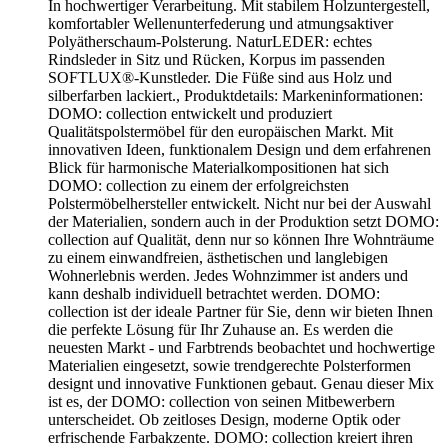
In hochwertiger Verarbeitung. Mit stabilem Holzuntergestell,
komfortabler Wellenunterfederung und atmungsaktiver
Polyätherschaum-Polsterung. NaturLEDER: echtes
Rindsleder in Sitz und Rücken, Korpus im passenden
SOFTLUX®-Kunstleder. Die Füße sind aus Holz und
silberfarben lackiert., Produktdetails: Markeninformationen:
DOMO: collection entwickelt und produziert
Qualitätspolstermöbel für den europäischen Markt. Mit
innovativen Ideen, funktionalem Design und dem erfahrenen
Blick für harmonische Materialkompositionen hat sich
DOMO: collection zu einem der erfolgreichsten
Polstermöbelhersteller entwickelt. Nicht nur bei der Auswahl
der Materialien, sondern auch in der Produktion setzt DOMO:
collection auf Qualität, denn nur so können Ihre Wohnträume
zu einem einwandfreien, ästhetischen und langlebigen
Wohnerlebnis werden. Jedes Wohnzimmer ist anders und
kann deshalb individuell betrachtet werden. DOMO:
collection ist der ideale Partner für Sie, denn wir bieten Ihnen
die perfekte Lösung für Ihr Zuhause an. Es werden die
neuesten Markt - und Farbtrends beobachtet und hochwertige
Materialien eingesetzt, sowie trendgerechte Polsterformen
designt und innovative Funktionen gebaut. Genau dieser Mix
ist es, der DOMO: collection von seinen Mitbewerbern
unterscheidet. Ob zeitloses Design, moderne Optik oder
erfrischende Farbakzente. DOMO: collection kreiert ihren