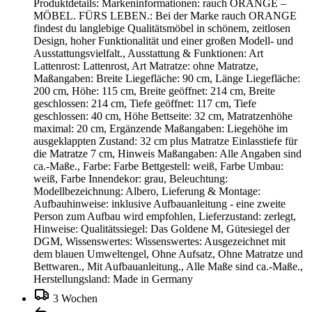
Produktdetails: Markeninformationen: rauch ORANGE –
MÖBEL. FÜRS LEBEN.: Bei der Marke rauch ORANGE
findest du langlebige Qualitätsmöbel in schönem, zeitlosen
Design, hoher Funktionalität und einer großen Modell- und
Ausstattungsvielfalt., Ausstattung & Funktionen: Art
Lattenrost: Lattenrost, Art Matratze: ohne Matratze,
Maßangaben: Breite Liegefläche: 90 cm, Länge Liegefläche:
200 cm, Höhe: 115 cm, Breite geöffnet: 214 cm, Breite
geschlossen: 214 cm, Tiefe geöffnet: 117 cm, Tiefe
geschlossen: 40 cm, Höhe Bettseite: 32 cm, Matratzenhöhe
maximal: 20 cm, Ergänzende Maßangaben: Liegehöhe im
ausgeklappten Zustand: 32 cm plus Matratze Einlasstiefe für
die Matratze 7 cm, Hinweis Maßangaben: Alle Angaben sind
ca.-Maße., Farbe: Farbe Bettgestell: weiß, Farbe Umbau:
weiß, Farbe Innendekor: grau, Beleuchtung:
Modellbezeichnung: Albero, Lieferung & Montage:
Aufbauhinweise: inklusive Aufbauanleitung - eine zweite
Person zum Aufbau wird empfohlen, Lieferzustand: zerlegt,
Hinweise: Qualitätssiegel: Das Goldene M, Gütesiegel der
DGM, Wissenswertes: Wissenswertes: Ausgezeichnet mit
dem blauen Umweltengel, Ohne Aufsatz, Ohne Matratze und
Bettwaren., Mit Aufbauanleitung., Alle Maße sind ca.-Maße.,
Herstellungsland: Made in Germany
3 Wochen