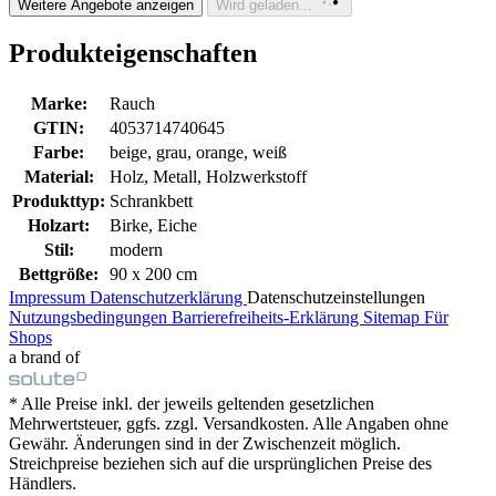
Weitere Angebote anzeigen
Wird geladen...
Produkteigenschaften
Marke:
Rauch
GTIN:
4053714740645
Farbe:
beige, grau, orange, weiß
Material:
Holz, Metall, Holzwerkstoff
Produkttyp:
Schrankbett
Holzart:
Birke, Eiche
Stil:
modern
Bettgröße:
90 x 200 cm
Impressum
Datenschutzerklärung
Datenschutzeinstellungen
Nutzungsbedingungen
Barrierefreiheits-Erklärung
Sitemap
Für
Shops
a brand of
* Alle Preise inkl. der jeweils geltenden gesetzlichen
Mehrwertsteuer, ggfs. zzgl. Versandkosten. Alle Angaben ohne
Gewähr. Änderungen sind in der Zwischenzeit möglich.
Streichpreise beziehen sich auf die ursprünglichen Preise des
Händlers.