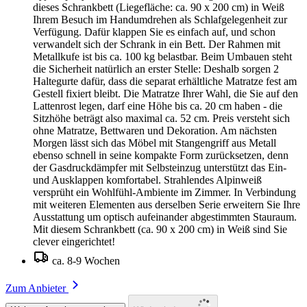
dieses Schrankbett (Liegefläche: ca. 90 x 200 cm) in Weiß
Ihrem Besuch im Handumdrehen als Schlafgelegenheit zur
Verfügung. Dafür klappen Sie es einfach auf, und schon
verwandelt sich der Schrank in ein Bett. Der Rahmen mit
Metallkufe ist bis ca. 100 kg belastbar. Beim Umbauen steht
die Sicherheit natürlich an erster Stelle: Deshalb sorgen 2
Haltegurte dafür, dass die separat erhältliche Matratze fest am
Gestell fixiert bleibt. Die Matratze Ihrer Wahl, die Sie auf den
Lattenrost legen, darf eine Höhe bis ca. 20 cm haben - die
Sitzhöhe beträgt also maximal ca. 52 cm. Preis versteht sich
ohne Matratze, Bettwaren und Dekoration. Am nächsten
Morgen lässt sich das Möbel mit Stangengriff aus Metall
ebenso schnell in seine kompakte Form zurücksetzen, denn
der Gasdruckdämpfer mit Selbsteinzug unterstützt das Ein-
und Ausklappen komfortabel. Strahlendes Alpinweiß
versprüht ein Wohlfühl-Ambiente im Zimmer. In Verbindung
mit weiteren Elementen aus derselben Serie erweitern Sie Ihre
Ausstattung um optisch aufeinander abgestimmten Stauraum.
Mit diesem Schrankbett (ca. 90 x 200 cm) in Weiß sind Sie
clever eingerichtet!
ca. 8-9 Wochen
Zum Anbieter