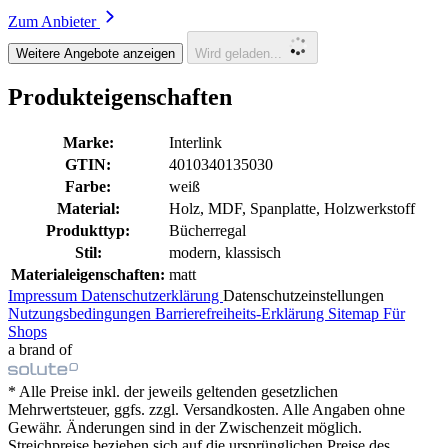
Zum Anbieter
Weitere Angebote anzeigen
Wird geladen...
Produkteigenschaften
Marke:
Interlink
GTIN:
4010340135030
Farbe:
weiß
Material:
Holz, MDF, Spanplatte, Holzwerkstoff
Produkttyp:
Bücherregal
Stil:
modern, klassisch
Materialeigenschaften:
matt
Impressum
Datenschutzerklärung
Datenschutzeinstellungen
Nutzungsbedingungen
Barrierefreiheits-Erklärung
Sitemap
Für
Shops
a brand of
* Alle Preise inkl. der jeweils geltenden gesetzlichen
Mehrwertsteuer, ggfs. zzgl. Versandkosten. Alle Angaben ohne
Gewähr. Änderungen sind in der Zwischenzeit möglich.
Streichpreise beziehen sich auf die ursprünglichen Preise des