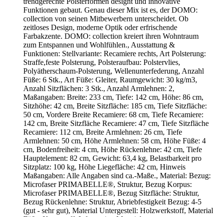
trendgerechte Polsterformen designt und innovative
Funktionen gebaut. Genau dieser Mix ist es, der DOMO:
collection von seinen Mitbewerbern unterscheidet. Ob
zeitloses Design, moderne Optik oder erfrischende
Farbakzente. DOMO: collection kreiert ihren Wohntraum
zum Entspannen und Wohlfühlen., Ausstattung &
Funktionen: Stellvariante: Recamiere rechts, Art Polsterung:
Straffe,feste Polsterung, Polsteraufbau: Polstervlies,
Polyätherschaum-Polsterung, Wellenunterfederung, Anzahl
Füße: 6 Stk., Art Füße: Gleiter, Raumgewicht: 30 kg/m3,
Anzahl Sitzflächen: 3 Stk., Anzahl Armlehnen: 2,
Maßangaben: Breite: 233 cm, Tiefe: 142 cm, Höhe: 86 cm,
Sitzhöhe: 42 cm, Breite Sitzfläche: 185 cm, Tiefe Sitzfläche:
50 cm, Vordere Breite Recamiere: 68 cm, Tiefe Recamiere:
142 cm, Breite Sitzfläche Recamiere: 47 cm, Tiefe Sitzfläche
Recamiere: 112 cm, Breite Armlehnen: 26 cm, Tiefe
Armlehnen: 50 cm, Höhe Armlehnen: 58 cm, Höhe Füße: 4
cm, Bodenfreiheit: 4 cm, Höhe Rückenlehne: 42 cm, Tiefe
Hauptelement: 82 cm, Gewicht: 63,4 kg, Belastbarkeit pro
Sitzplatz: 100 kg, Höhe Liegefläche: 42 cm, Hinweis
Maßangaben: Alle Angaben sind ca.-Maße., Material: Bezug:
Microfaser PRIMABELLE®, Struktur, Bezug Korpus:
Microfaser PRIMABELLE®, Bezug Sitzfläche: Struktur,
Bezug Rückenlehne: Struktur, Abriebfestigkeit Bezug: 4-5
(gut - sehr gut), Material Untergestell: Holzwerkstoff, Material