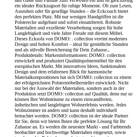
lädt Gäste und Familie zum Verweilen ein und ist gleichzeitig
ein idealer Rückzugsort für ruhige Momente. Ob zum Lesen,
Ausruhen oder für gesellige Stunden – die Eckcouch bietet
den perfekten Platz. Mit nur wenigen Handgriffen ist die
Polsterecke aufgebaut und sofort einsatzbereit. Robuste
Materialien und exzellente Verarbeitung sorgen für hohe
Langlebigkeit und viele Jahre Freude mit diesem Möbel.
Dieses Ecksofa von DOMO: . collection vereint modernes
Design und hohen Komfort – ideal für gemütliche Stunden
und als stilvolle Bereicherung für Dein Zuhause.,
Produktdetails: Markeninformationen: DOMO: collection
entwickelt und produziert Qualitätspolstermöbel für den
europäischen Markt. Mit innovativen Ideen, funktionalem
Design und dem erfahrenen Blick für harmonische
Materialkompositionen hat sich DOMO: collection zu einem
der erfolgreichsten Polstermöbelhersteller entwickelt. Nicht
nur bei der Auswahl der Materialien, sondern auch in der
Produktion setzt DOMO: collection auf Qualität, denn nur so
können Ihre Wohnträume zu einem einwandfreien,
ästhetischen und langlebigen Wohnerlebnis werden. Jedes
Wohnzimmer ist anders und kann deshalb individuell
betrachtet werden. DOMO: collection ist der ideale Partner
für Sie, denn wir bieten Ihnen die perfekte Lösung für Ihr
Zuhause an. Es werden die neuesten Markt - und Farbtrends
beobachtet und hochwertige Materialien eingesetzt, sowie