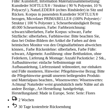
Füße: Kunststoff, Information Materialzusammensetzung:
Kunstleder SOFTLUX® / Struktur ( 90 % Polyester, 10 %
Polyacryl ), NaturLEDER® (echtes Rindsleder) in Sitz und
Rücken. Korpus in passendem Kunstleder SOFTLUX®
bezogen, Microfaser PRIMABELLE® (100% Polyester) /
Struktur ( 100 % Polyester ), Scheuerbeständigkeit Bezug:
40.000 Scheuertouren, Farbe: Farbbezeichnung:
schwarz/silberfarben, Farbe Korpus: schwarz, Farbe
Sitzfläche: silberfarben, Farbhinweise: Bitte beachten Sie,
dass bei Online-Bildern der Artikel die Farben auf dem
heimischen Monitor von den Originalfarbtönen abweichen
können., Farbe Rückenlehne: silberfarben, Farbe Füße:
schwarz, Allgemein: Ausführung: ohne Bettfunktion, ohne
Federkern, Lieferung & Montage: Anzahl Packstücke: 2 Stk.,
Aufbauhinweise: einfache Selbstmontage mit
Aufbauanleitung, Lieferzustand: teilmontiert, nur einhaken
und Füße montieren, Hinweise: Pflegehinweise Bezug: Bitte
die Pflegehinweise gemäß unserem beiliegenden Produkt-
und Materialpass beachten., Wissenswertes: Wissenswertes:
Achtung! Naturleder weist grundsätzlich mehr Nähte auf als
andere Bezüge., Art Herstellung: handgefertigt,
Herstellungsland: Made in Europe, Serie: Serie: Flores
2 Wochen
30 Tage kostenfreie Rücksendung