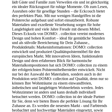
lädt Gäste und Familie zum Verweilen ein und ist gleichzeitig
ein idealer Rückzugsort für ruhige Momente. Ob zum Lesen,
Ausruhen oder für gesellige Stunden – die Eckcouch bietet
den perfekten Platz. Mit nur wenigen Handgriffen ist die
Polsterecke aufgebaut und sofort einsatzbereit. Robuste
Materialien und exzellente Verarbeitung sorgen für hohe
Langlebigkeit und viele Jahre Freude mit diesem Möbel.
Dieses Ecksofa von DOMO: . collection vereint modernes
Design und hohen Komfort – ideal für gemütliche Stunden
und als stilvolle Bereicherung für Dein Zuhause.,
Produktdetails: Markeninformationen: DOMO: collection
entwickelt und produziert Qualitätspolstermöbel für den
europäischen Markt. Mit innovativen Ideen, funktionalem
Design und dem erfahrenen Blick für harmonische
Materialkompositionen hat sich DOMO: collection zu einem
der erfolgreichsten Polstermöbelhersteller entwickelt. Nicht
nur bei der Auswahl der Materialien, sondern auch in der
Produktion setzt DOMO: collection auf Qualität, denn nur so
können Ihre Wohnträume zu einem einwandfreien,
ästhetischen und langlebigen Wohnerlebnis werden. Jedes
Wohnzimmer ist anders und kann deshalb individuell
betrachtet werden. DOMO: collection ist der ideale Partner
für Sie, denn wir bieten Ihnen die perfekte Lösung für Ihr
Zuhause an. Es werden die neuesten Markt - und Farbtrends
beobachtet und hochwertige Materialien eingesetzt, sowie