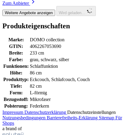
Zum Anbieter
Weitere Angebote anzeigen
Wird geladen...
Produkteigenschaften
Marke:
DOMO collection
GTIN:
4062267053690
Breite:
233 cm
Farbe:
grau, schwarz, silber
Funktionen:
Schlaffunktion
Höhe:
86 cm
Produkttyp:
Eckcouch, Schlafcouch, Couch
Tiefe:
82 cm
Form:
L-förmig
Bezugsstoff:
Mikrofaser
Polsterung:
Federkern
Impressum
Datenschutzerklärung
Datenschutzeinstellungen
Nutzungsbedingungen
Barrierefreiheits-Erklärung
Sitemap
Für
Shops
a brand of