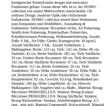
trendgerechte Polsterformen designt und innovative
Funktionen gebaut. Genau dieser Mix ist es, der DOMO:
collection von seinen Mitbewerbern unterscheidet. Ob
zeitloses Design, moderne Optik oder erfrischende
Farbakzente. DOMO: collection kreiert ihren Wohntraum
zum Entspannen und Wohlfühlen., Ausstattung &
Funktionen: Stellvariante: Recamiere rechts, Art Polsterung:
Straffe,feste Polsterung, Polsteraufbau: Polstervlies,
Polyätherschaum-Polsterung, Wellenunterfederung, Anzahl
Füße: 6 Stk., Art Füße: Gleiter, Raumgewicht: 30 kg/m3,
Anzahl Sitzflächen: 3 Stk., Anzahl Armlehnen: 2,
Maßangaben: Breite: 233 cm, Tiefe: 142 cm, Höhe: 86 cm,
Sitzhöhe: 42 cm, Breite Sitzfläche: 185 cm, Tiefe Sitzfläche:
50 cm, Vordere Breite Recamiere: 68 cm, Tiefe Recamiere:
142 cm, Breite Sitzfläche Recamiere: 47 cm, Tiefe Sitzfläche
Recamiere: 112 cm, Breite Armlehnen: 26 cm, Tiefe
Armlehnen: 50 cm, Höhe Armlehnen: 58 cm, Höhe Füße: 4
cm, Bodenfreiheit: 4 cm, Höhe Rückenlehne: 42 cm, Tiefe
Hauptelement: 82 cm, Gewicht: 63,4 kg, Belastbarkeit pro
Sitzplatz: 100 kg, Höhe Liegefläche: 42 cm, Hinweis
Maßangaben: Alle Angaben sind ca.-Maße., Material: Bezug:
Microfaser PRIMABELLE®, Struktur, Bezug Korpus:
Microfaser PRIMABELLE®, Bezug Sitzfläche: Struktur,
Bezug Rückenlehne: Struktur, Abriebfestigkeit Bezug: 4-5
(gut - sehr gut), Material Untergestell: Holzwerkstoff, Material