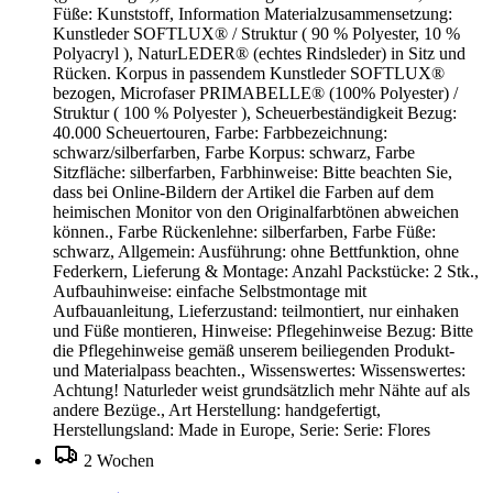
Füße: Kunststoff, Information Materialzusammensetzung:
Kunstleder SOFTLUX® / Struktur ( 90 % Polyester, 10 %
Polyacryl ), NaturLEDER® (echtes Rindsleder) in Sitz und
Rücken. Korpus in passendem Kunstleder SOFTLUX®
bezogen, Microfaser PRIMABELLE® (100% Polyester) /
Struktur ( 100 % Polyester ), Scheuerbeständigkeit Bezug:
40.000 Scheuertouren, Farbe: Farbbezeichnung:
schwarz/silberfarben, Farbe Korpus: schwarz, Farbe
Sitzfläche: silberfarben, Farbhinweise: Bitte beachten Sie,
dass bei Online-Bildern der Artikel die Farben auf dem
heimischen Monitor von den Originalfarbtönen abweichen
können., Farbe Rückenlehne: silberfarben, Farbe Füße:
schwarz, Allgemein: Ausführung: ohne Bettfunktion, ohne
Federkern, Lieferung & Montage: Anzahl Packstücke: 2 Stk.,
Aufbauhinweise: einfache Selbstmontage mit
Aufbauanleitung, Lieferzustand: teilmontiert, nur einhaken
und Füße montieren, Hinweise: Pflegehinweise Bezug: Bitte
die Pflegehinweise gemäß unserem beiliegenden Produkt-
und Materialpass beachten., Wissenswertes: Wissenswertes:
Achtung! Naturleder weist grundsätzlich mehr Nähte auf als
andere Bezüge., Art Herstellung: handgefertigt,
Herstellungsland: Made in Europe, Serie: Serie: Flores
2 Wochen