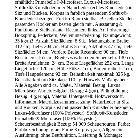
erhältlich: Primabelle®-Microfaser, Luxus-Microfaser,
Softlux®-Kunstleder oder NaturLeder (echtes Rindsleder) in
Sitz und Rücken, Korpus in farblich passendem Softlux®-
Kunstleder bezogen. Frei im Raum stellbar. Bestellen Sie den
passenden Hocker am besten gleich mit., Ausstattung &
Funktionen: Stellvariante: Recamiere links, Art Polsterung:
Boxspring, Federkern, Wellenunterfederung, Raumgewicht:
35 kg/m3, Anzahl Sitzflächen: 8 Stk., Maßangaben: Breite:
312 cm, Tiefe: 204 cm, Höhe: 85 cm, Sitzhöhe: 47 cm, Tiefe
Sitzfläche: 54 cm, Vordere Breite Recamiere: 90 cm, Tiefe
Recamiere: 165 cm, Breite zwischen den Schenkeln: 130 cm,
Breite Armlehnen: 24 cm, Breite Liegefläche: 252 cm, Länge
Liegefläche: 120 cm, Höhe Füße: 2 cm, Bodenfreiheit: 2 cm,
Tiefe Hauptelement: 92 cm, Belastbarkeit maximal: 825 kg,
Belastbarkeit pro Sitzplatz: 110 kg, Hinweis Maßangaben:
Alle Angaben sind ca.-Maße., Material: Bezug: Luxus-
Microfaser, Abriebfestigkeit Bezug: 4 (gut), Pillingbildung
Bezug: 4 (gering), Material Untergestell: Holzwerkstoff,
Information Materialzusammensetzung: NaturLeder in Sitz
und Rücken, Korpus ist mit passendem Kunstleder bezogen.,
Luxus-Microfaser (100% Polyester), Softlux®-Kunstleder,
Primabelle®-Microfaser (100% Polyester),
Scheuerbeständigkeit Bezug: 54.000 Scheuertouren, Farbe:
Farbbezeichnung: grau, Farbe Korpus: grau, Allgemein:
Ausführung: ohne Bettfunktion, Lieferung & Montage: