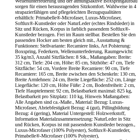
Wellenunterfederung und der atmungsaktive Boxspringaufbau
sorgen für einen herausragenden Sitzkomfort. Wahlweise in 4
strapazierfähigen und pflegeleichten Bezugsqualitäten
erhältlich: Primabelle®-Microfaser, Luxus-Microfaser,
Softlux®-Kunstleder oder NaturLeder (echtes Rindsleder) in
Sitz und Rücken, Korpus in farblich passendem Softlux®-
Kunstleder bezogen. Frei im Raum stellbar. Bestellen Sie den
passenden Hocker am besten gleich mit., Ausstattung &
Funktionen: Stellvariante: Recamiere links, Art Polsterung:
Boxspring, Federkern, Wellenunterfederung, Raumgewicht:
35 kg/m3, Anzahl Sitzflächen: 8 Stk., Maßangaben: Breite:
312 cm, Tiefe: 204 cm, Höhe: 85 cm, Sitzhöhe: 47 cm, Tiefe
Sitzfläche: 54 cm, Vordere Breite Recamiere: 90 cm, Tiefe
Recamiere: 165 cm, Breite zwischen den Schenkeln: 130 cm,
Breite Armlehnen: 24 cm, Breite Liegefläche: 252 cm, Länge
Liegefläche: 120 cm, Höhe Füße: 2 cm, Bodenfreiheit: 2 cm,
Tiefe Hauptelement: 92 cm, Belastbarkeit maximal: 825 kg,
Belastbarkeit pro Sitzplatz: 110 kg, Hinweis Maßangaben:
Alle Angaben sind ca.-Maße., Material: Bezug: Luxus-
Microfaser, Abriebfestigkeit Bezug: 4 (gut), Pillingbildung
Bezug: 4 (gering), Material Untergestell: Holzwerkstoff,
Information Materialzusammensetzung: NaturLeder in Sitz
und Rücken, Korpus ist mit passendem Kunstleder bezogen.,
Luxus-Microfaser (100% Polyester), Softlux®-Kunstleder,
Primabelle®-Microfaser (100% Polyester),