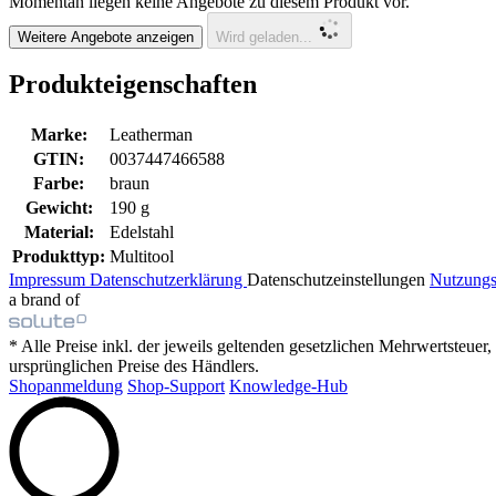
Momentan liegen keine Angebote zu diesem Produkt vor.
Weitere Angebote anzeigen
Wird geladen...
Produkteigenschaften
Marke:
Leatherman
GTIN:
0037447466588
Farbe:
braun
Gewicht:
190 g
Material:
Edelstahl
Produkttyp:
Multitool
Impressum
Datenschutzerklärung
Datenschutzeinstellungen
Nutzung
a brand of
* Alle Preise inkl. der jeweils geltenden gesetzlichen Mehrwertsteue
ursprünglichen Preise des Händlers.
Shopanmeldung
Shop-Support
Knowledge-Hub