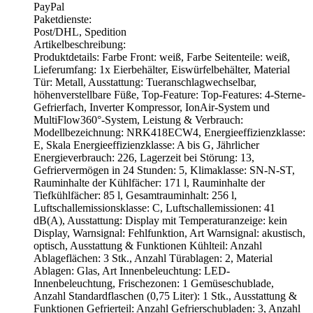
PayPal
Paketdienste:
Post/DHL, Spedition
Artikelbeschreibung:
Produktdetails: Farbe Front: weiß, Farbe Seitenteile: weiß,
Lieferumfang: 1x Eierbehälter, Eiswürfelbehälter, Material
Tür: Metall, Ausstattung: Tueranschlagwechselbar,
höhenverstellbare Füße, Top-Feature: Top-Features: 4-Sterne-
Gefrierfach, Inverter Kompressor, IonAir-System und
MultiFlow360°-System, Leistung & Verbrauch:
Modellbezeichnung: NRK418ECW4, Energieeffizienzklasse:
E, Skala Energieeffizienzklasse: A bis G, Jährlicher
Energieverbrauch: 226, Lagerzeit bei Störung: 13,
Gefriervermögen in 24 Stunden: 5, Klimaklasse: SN-N-ST,
Rauminhalte der Kühlfächer: 171 l, Rauminhalte der
Tiefkühlfächer: 85 l, Gesamtrauminhalt: 256 l,
Luftschallemissionsklasse: C, Luftschallemissionen: 41
dB(A), Ausstattung: Display mit Temperaturanzeige: kein
Display, Warnsignal: Fehlfunktion, Art Warnsignal: akustisch,
optisch, Ausstattung & Funktionen Kühlteil: Anzahl
Ablageflächen: 3 Stk., Anzahl Türablagen: 2, Material
Ablagen: Glas, Art Innenbeleuchtung: LED-
Innenbeleuchtung, Frischezonen: 1 Gemüseschublade,
Anzahl Standardflaschen (0,75 Liter): 1 Stk., Ausstattung &
Funktionen Gefrierteil: Anzahl Gefrierschubladen: 3, Anzahl