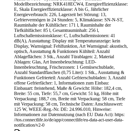
Modellbezeichnung: NRK418ECW4, Energieeffizienzklasse:
E, Skala Energieeffizienzklasse: A bis G, Jährlicher
Energieverbrauch: 226, Lagerzeit bei Störung: 13,
Gefriervermögen in 24 Stunden: 5, Klimaklasse: SN-N-ST,
Rauminhalte der Kühlfächer: 171 l, Rauminhalte der
Tiefkühlfächer: 85 l, Gesamtrauminhalt: 256 l,
Luftschallemissionsklasse: C, Luftschallemissionen: 41
dB(A), Ausstattung: Display mit Temperaturanzeige: kein
Display, Warnsignal: Fehlfunktion, Art Warnsignal: akustisch,
optisch, Ausstattung & Funktionen Kühlteil: Anzahl
Ablageflächen: 3 Stk., Anzahl Türablagen: 2, Material
Ablagen: Glas, Art Innenbeleuchtung: LED-
Innenbeleuchtung, Frischezonen: 1 Gemüseschublade,
Anzahl Standardflaschen (0,75 Liter): 1 Stk., Ausstattung &
Funktionen Gefrierteil: Anzahl Gefrierschubladen: 3, Anzahl
offene Gefrierfächer: 1, Informationen zum Einbau:
Einbauart: freistehend, Maße & Gewicht: Höhe: 182,4 cm,
Breite: 55 cm, Tiefe: 55,7 cm, Gewicht: 51 kg, Höhe mit
Verpackung: 188,7 cm, Breite mit Verpackung: 58 cm, Tiefe
mit Verpackung: 58 cm, Technische Daten: Anschlusswert:
125 W, WEEE-Reg.-Nr. DE: 24.996.010, Hinweise:
Informationen zur Datennutzung (nach EU Data Act): https:
//tos.connectlife.io/de/app/connectlife/eu-data-act-user-data-
notification/v2-0