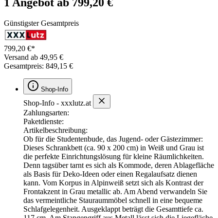
1 Angebot ab 799,20 €
Günstigster Gesamtpreis
799,20 €*
Versand ab 49,95 €
Gesamtpreis: 849,15 €
Shop-Info
Shop-Info - xxxlutz.at
Zahlungsarten:
Paketdienste:
Artikelbeschreibung:
Ob für die Studentenbude, das Jugend- oder Gästezimmer:
Dieses Schrankbett (ca. 90 x 200 cm) in Weiß und Grau ist
die perfekte Einrichtungslösung für kleine Räumlichkeiten.
Denn tagsüber tarnt es sich als Kommode, deren Ablagefläche
als Basis für Deko-Ideen oder einen Regalaufsatz dienen
kann. Vom Korpus in Alpinweiß setzt sich als Kontrast der
Frontakzent in Grau metallic ab. Am Abend verwandeln Sie
das vermeintliche Stauraummöbel schnell in eine bequeme
Schlafgelegenheit. Ausgeklappt beträgt die Gesamttiefe ca.
117 cm. Am Stangengriff aus Metall lässt sich die Liegefläche