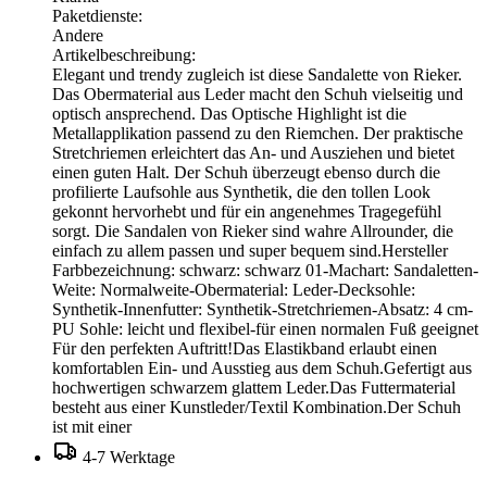
Paketdienste:
Andere
Artikelbeschreibung:
Elegant und trendy zugleich ist diese Sandalette von Rieker.
Das Obermaterial aus Leder macht den Schuh vielseitig und
optisch ansprechend. Das Optische Highlight ist die
Metallapplikation passend zu den Riemchen. Der praktische
Stretchriemen erleichtert das An- und Ausziehen und bietet
einen guten Halt. Der Schuh überzeugt ebenso durch die
profilierte Laufsohle aus Synthetik, die den tollen Look
gekonnt hervorhebt und für ein angenehmes Tragegefühl
sorgt. Die Sandalen von Rieker sind wahre Allrounder, die
einfach zu allem passen und super bequem sind.Hersteller
Farbbezeichnung: schwarz: schwarz 01-Machart: Sandaletten-
Weite: Normalweite-Obermaterial: Leder-Decksohle:
Synthetik-Innenfutter: Synthetik-Stretchriemen-Absatz: 4 cm-
PU Sohle: leicht und flexibel-für einen normalen Fuß geeignet
Für den perfekten Auftritt!Das Elastikband erlaubt einen
komfortablen Ein- und Ausstieg aus dem Schuh.Gefertigt aus
hochwertigen schwarzem glattem Leder.Das Futtermaterial
besteht aus einer Kunstleder/Textil Kombination.Der Schuh
ist mit einer
4-7 Werktage