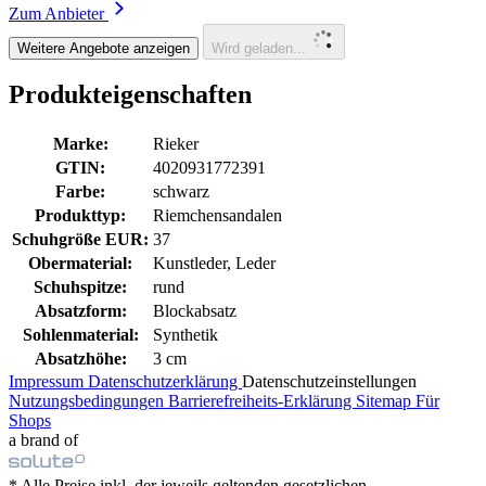
Zum Anbieter
Weitere Angebote anzeigen
Wird geladen...
Produkteigenschaften
Marke:
Rieker
GTIN:
4020931772391
Farbe:
schwarz
Produkttyp:
Riemchensandalen
Schuhgröße EUR:
37
Obermaterial:
Kunstleder, Leder
Schuhspitze:
rund
Absatzform:
Blockabsatz
Sohlenmaterial:
Synthetik
Absatzhöhe:
3 cm
Impressum
Datenschutzerklärung
Datenschutzeinstellungen
Nutzungsbedingungen
Barrierefreiheits-Erklärung
Sitemap
Für
Shops
a brand of
* Alle Preise inkl. der jeweils geltenden gesetzlichen