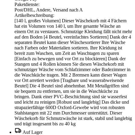
Paketdienste:
Post/DHL, Andere, Versand nach A
Artikelbeschreibung:
[140 l, großes Volumen] Dieser Wäschekorb mit 4 Fächern
hat ein Volumen von 140 l, um Ihre gesamte Wäsche an
einem Ort zu verstauen. Schmutzige Kleidung fällt nicht mehr
auf den Boden [4 Beutel, vereinfachtes Sortieren] Dank der 4
separaten Beutel kann dieser Wäschesortierer Ihre Wäsche
nach Farben oder Materialien sortieren. Ihre Kleidung ist
bereit zum Waschen, um Zeit an Waschtagen zu sparen
[Einfach zu bewegen und vor Ort zu blockieren] Dank der
Stangen und 4 Rollen können Sie diesen Wäschekorb mit
schmutziger Wäsche vom Schlafzimmer oder Badezimmer in
die Waschküche tragen. Mit 2 Bremsen kann dieser Wagen
vor Ort arretiert werden [Tragbare und wasserabweisende
Beutel] Die 4 Beutel sind abnehmbar. Mit Metallgriffen sind
sie bequem zu entfernen, um sie in die Waschküche zu
bringen. Dank einer PVC-Beschichtung sind sie wasserfest
und leicht zu reinigen [Robust und langlebig] Das dicke und
strapazierfähige 600D Oxford-Gewebe wird von robusten
Stahlstangen mit 22 mm Durchmesser unterstützt. Dieser
Wäschekorb für Schmutzwäsche ist stark, stabil und langlebig
und trägt insgesamt bis zu 40 kg
Auf Lager