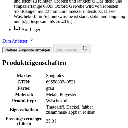
und leicht zu reinigen [Robust und langlebig] Das dicke und
strapazierfähige 600D Oxford-Gewebe wird von robusten
Stahlstangen mit 22 mm Durchmesser unterstützt. Dieser
Wäschekorb für Schmutzwäsche ist stark, stabil und langlebig
und trägt insgesamt bis zu 40 kg
Auf Lager
Zum Anbieter
Weitere Angebote anzeigen
Wird geladen...
Produkteigenschaften
Marke:
Songmics
GTIN:
6955880340521
Farbe:
grau
Material:
Metall, Polyester
Produkttyp:
Wäschekorb
Tragegriff, Deckel, faltbar,
Eigenschaften:
zusammenklappbar, rollbar
Fassungsvermögen
35.0 l
(Liter):