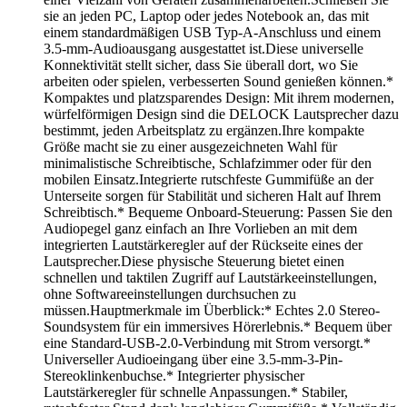
sie an jeden PC, Laptop oder jedes Notebook an, das mit
einem standardmäßigen USB Typ-A-Anschluss und einem
3.5-mm-Audioausgang ausgestattet ist.Diese universelle
Konnektivität stellt sicher, dass Sie überall dort, wo Sie
arbeiten oder spielen, verbesserten Sound genießen können.*
Kompaktes und platzsparendes Design: Mit ihrem modernen,
würfelförmigen Design sind die DELOCK Lautsprecher dazu
bestimmt, jeden Arbeitsplatz zu ergänzen.Ihre kompakte
Größe macht sie zu einer ausgezeichneten Wahl für
minimalistische Schreibtische, Schlafzimmer oder für den
mobilen Einsatz.Integrierte rutschfeste Gummifüße an der
Unterseite sorgen für Stabilität und sicheren Halt auf Ihrem
Schreibtisch.* Bequeme Onboard-Steuerung: Passen Sie den
Audiopegel ganz einfach an Ihre Vorlieben an mit dem
integrierten Lautstärkeregler auf der Rückseite eines der
Lautsprecher.Diese physische Steuerung bietet einen
schnellen und taktilen Zugriff auf Lautstärkeeinstellungen,
ohne Softwareeinstellungen durchsuchen zu
müssen.Hauptmerkmale im Überblick:* Echtes 2.0 Stereo-
Soundsystem für ein immersives Hörerlebnis.* Bequem über
eine Standard-USB-2.0-Verbindung mit Strom versorgt.*
Universeller Audioeingang über eine 3.5-mm-3-Pin-
Stereoklinkenbuchse.* Integrierter physischer
Lautstärkeregler für schnelle Anpassungen.* Stabiler,