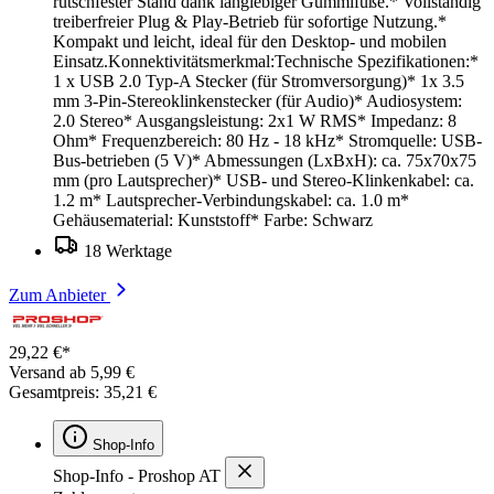
rutschfester Stand dank langlebiger Gummifüße.* Vollständig
treiberfreier Plug & Play-Betrieb für sofortige Nutzung.*
Kompakt und leicht, ideal für den Desktop- und mobilen
Einsatz.Konnektivitätsmerkmal:Technische Spezifikationen:*
1 x USB 2.0 Typ-A Stecker (für Stromversorgung)* 1x 3.5
mm 3-Pin-Stereoklinkenstecker (für Audio)* Audiosystem:
2.0 Stereo* Ausgangsleistung: 2x1 W RMS* Impedanz: 8
Ohm* Frequenzbereich: 80 Hz - 18 kHz* Stromquelle: USB-
Bus-betrieben (5 V)* Abmessungen (LxBxH): ca. 75x70x75
mm (pro Lautsprecher)* USB- und Stereo-Klinkenkabel: ca.
1.2 m* Lautsprecher-Verbindungskabel: ca. 1.0 m*
Gehäusematerial: Kunststoff* Farbe: Schwarz
18 Werktage
Zum Anbieter
29,22 €*
Versand ab 5,99 €
Gesamtpreis: 35,21 €
Shop-Info
Shop-Info - Proshop AT