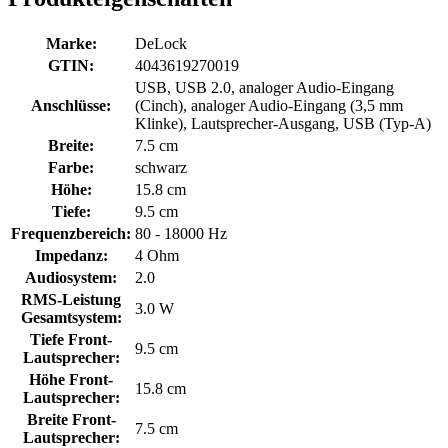
Marke:
DeLock
GTIN:
4043619270019
USB, USB 2.0, analoger Audio-Eingang
Anschlüsse:
(Cinch), analoger Audio-Eingang (3,5 mm
Klinke), Lautsprecher-Ausgang, USB (Typ-A)
Breite:
7.5 cm
Farbe:
schwarz
Höhe:
15.8 cm
Tiefe:
9.5 cm
Frequenzbereich:
80 - 18000 Hz
Impedanz:
4 Ohm
Audiosystem:
2.0
RMS-Leistung
3.0 W
Gesamtsystem:
Tiefe Front-
9.5 cm
Lautsprecher:
Höhe Front-
15.8 cm
Lautsprecher:
Breite Front-
7.5 cm
Lautsprecher: