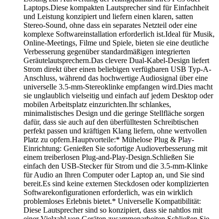
Laptops.Diese kompakten Lautsprecher sind für Einfachheit
und Leistung konzipiert und liefern einen klaren, satten
Stereo-Sound, ohne dass ein separates Netzteil oder eine
komplexe Softwareinstallation erforderlich ist.Ideal für Musik,
Online-Meetings, Filme und Spiele, bieten sie eine deutliche
Verbesserung gegenüber standardmäßigen integrierten
Geräutelautsprechern.Das clevere Dual-Kabel-Design liefert
Strom direkt über einen beliebigen verfügbaren USB Typ-A-
Anschluss, während das hochwertige Audiosignal über eine
universelle 3.5-mm-Stereoklinke empfangen wird.Dies macht
sie unglaublich vielseitig und einfach auf jedem Desktop oder
mobilen Arbeitsplatz einzurichten.Ihr schlankes,
minimalistisches Design und die geringe Stellfläche sorgen
dafür, dass sie auch auf den überfülltesten Schreibtischen
perfekt passen und kräftigen Klang liefern, ohne wertvollen
Platz zu opfern.Hauptvorteile:* Mühelose Plug & Play-
Einrichtung: Genießen Sie sofortige Audioverbesserung mit
einem treiberlosen Plug-and-Play-Design.Schließen Sie
einfach den USB-Stecker für Strom und die 3.5-mm-Klinke
für Audio an Ihren Computer oder Laptop an, und Sie sind
bereit.Es sind keine externen Steckdosen oder komplizierten
Softwarekonfigurationen erforderlich, was ein wirklich
problemloses Erlebnis bietet.* Universelle Kompatibilität:
Diese Lautsprecher sind so konzipiert, dass sie nahtlos mit
einer Vielzahl von Geräten zusammenarbeiten.Schließen Sie