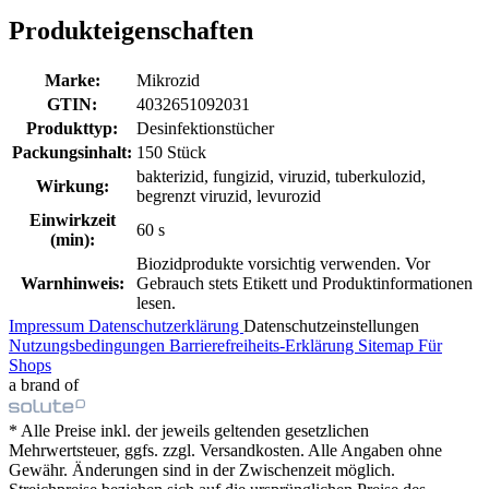
Produkteigenschaften
Marke:
Mikrozid
GTIN:
4032651092031
Produkttyp:
Desinfektionstücher
Packungsinhalt:
150 Stück
bakterizid, fungizid, viruzid, tuberkulozid,
Wirkung:
begrenzt viruzid, levurozid
Einwirkzeit
60 s
(min):
Biozidprodukte vorsichtig verwenden. Vor
Warnhinweis:
Gebrauch stets Etikett und Produktinformationen
lesen.
Impressum
Datenschutzerklärung
Datenschutzeinstellungen
Nutzungsbedingungen
Barrierefreiheits-Erklärung
Sitemap
Für
Shops
a brand of
* Alle Preise inkl. der jeweils geltenden gesetzlichen
Mehrwertsteuer, ggfs. zzgl. Versandkosten. Alle Angaben ohne
Gewähr. Änderungen sind in der Zwischenzeit möglich.