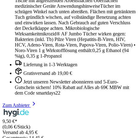
Tische mit angrenzenden Arbeitsflächen Oberflächen
medizinischer Geräte AnwendungshinweiseTücher im
schrägen Winkel nach unten abreißen. Flächen mit getränktem
Tuch gründlich wischen, auf vollständige Benetzung achten
und einwirken lassen. Nach Gebrauch auf guten Verschluss
der Deckelklappe achten. Mikrobiologische
Wirksamkeitmikrozid® AF Jumbo Tücher wirken gegen:
Bakterien (inkl. Tb) Pilze Viren (Hepatitis-B-Viren, HIV,
HCV, Adeno-Viren, Rota-Viren, Papova-Viren, Polio-Viren) •
Noro-Viren 1 g Wirkstofflösung enthält:0,25 g Ethanol (94
%ig), 0,35 g 1-Propanol
Lieferung in 1-3 Werktagen
Gratisversand ab 19,00 €
Jetzt unseren Newsletter abonnieren und 5-Euro-
Gutschein sichern! 10% Rabatt auf Alles ab 69€ MBW mit
dem Code smartdays22
Zum Anbieter
9,50 €*
(0,06 €/Stück)
Versand ab 4,95 €
Gesamtpreis: 14,45 €