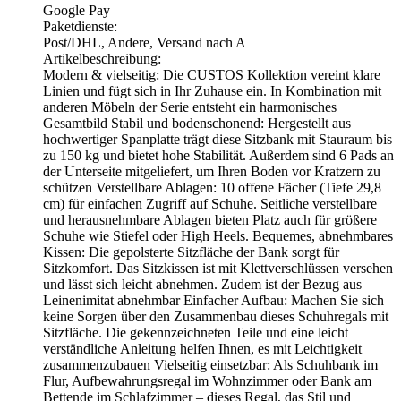
Google Pay
Paketdienste:
Post/DHL, Andere, Versand nach A
Artikelbeschreibung:
Modern & vielseitig: Die CUSTOS Kollektion vereint klare
Linien und fügt sich in Ihr Zuhause ein. In Kombination mit
anderen Möbeln der Serie entsteht ein harmonisches
Gesamtbild Stabil und bodenschonend: Hergestellt aus
hochwertiger Spanplatte trägt diese Sitzbank mit Stauraum bis
zu 150 kg und bietet hohe Stabilität. Außerdem sind 6 Pads an
der Unterseite mitgeliefert, um Ihren Boden vor Kratzern zu
schützen Verstellbare Ablagen: 10 offene Fächer (Tiefe 29,8
cm) für einfachen Zugriff auf Schuhe. Seitliche verstellbare
und herausnehmbare Ablagen bieten Platz auch für größere
Schuhe wie Stiefel oder High Heels. Bequemes, abnehmbares
Kissen: Die gepolsterte Sitzfläche der Bank sorgt für
Sitzkomfort. Das Sitzkissen ist mit Klettverschlüssen versehen
und lässt sich leicht abnehmen. Zudem ist der Bezug aus
Leinenimitat abnehmbar Einfacher Aufbau: Machen Sie sich
keine Sorgen über den Zusammenbau dieses Schuhregals mit
Sitzfläche. Die gekennzeichneten Teile und eine leicht
verständliche Anleitung helfen Ihnen, es mit Leichtigkeit
zusammenzubauen Vielseitig einsetzbar: Als Schuhbank im
Flur, Aufbewahrungsregal im Wohnzimmer oder Bank am
Bettende im Schlafzimmer – dieses Regal, das Stil und