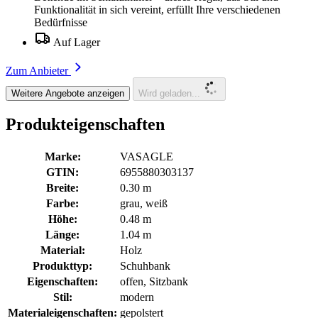
Funktionalität in sich vereint, erfüllt Ihre verschiedenen
Bedürfnisse
Auf Lager
Zum Anbieter
Weitere Angebote anzeigen
Wird geladen...
Produkteigenschaften
Marke:
VASAGLE
GTIN:
6955880303137
Breite:
0.30 m
Farbe:
grau, weiß
Höhe:
0.48 m
Länge:
1.04 m
Material:
Holz
Produkttyp:
Schuhbank
Eigenschaften:
offen, Sitzbank
Stil:
modern
Materialeigenschaften:
gepolstert